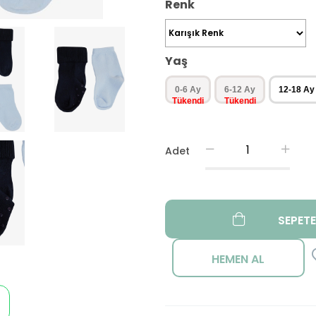
Renk
Yaş
0-6 Ay
6-12 Ay
12-18 Ay
Adet