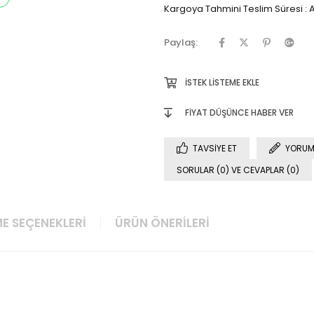
Kargoya Tahmini Teslim Süresi
:
A
Paylaş:
İSTEK LISTEME EKLE
FIYAT DÜŞÜNCE HABER VER
TAVSIYE ET
YORUM
SORULAR (0) VE CEVAPLAR (0)
E SEÇENEKLERI
ÜRÜN ÖNERILERI