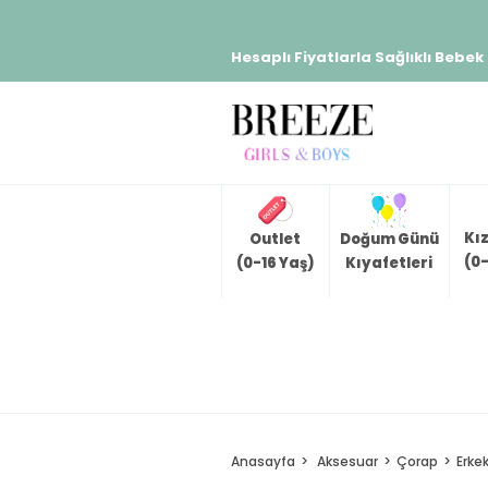
Hesaplı Fiyatlarla Sağlıklı Bebek
Kı
Outlet
Doğum Günü
(0-
(0-16 Yaş)
Kıyafetleri
Anasayfa
Aksesuar
Çorap
Erke