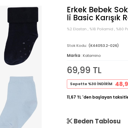
Erkek Bebek Sok
li Basic Karışık
%2 Elastan , %18 Poliamid , %80
(K44053.2-026)
Marka
:
Katamino
69,99 TL
48,9
Sepette %30 İNDİRİM
11,67 TL
'den başlayan taksitl
Beden Tablosu