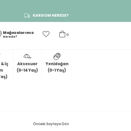
KARGOM NEREDE?
Mağazalarımız
0
Nerede?
& İç
Aksesuar
Yenidoğan
im
(0-14 Yaş)
(0-1 Yaş)
Yaş)
Önceki Sayfaya Dön