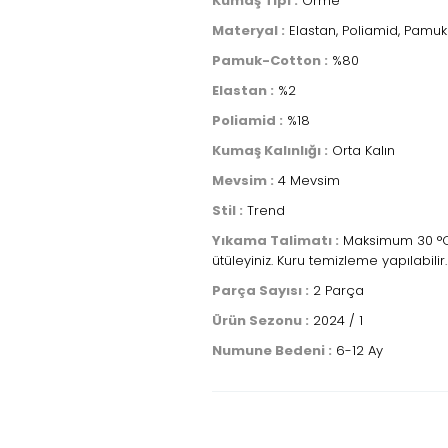
Kumaş Tipi :
Örme
Materyal :
Elastan, Poliamid, Pamuk
Pamuk-Cotton :
%80
Elastan :
%2
Poliamid :
%18
Kumaş Kalınlığı :
Orta Kalın
Mevsim :
4 Mevsim
Stil :
Trend
Yıkama Talimatı :
Maksimum 30 °C s
ütüleyiniz. Kuru temizleme yapılabilir.
Parça Sayısı :
2 Parça
Ürün Sezonu :
2024 / 1
Numune Bedeni :
6-12 Ay