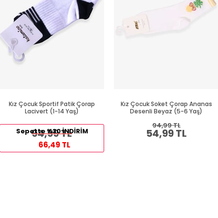
Kız Çocuk Sportif Patik Çorap
Kız Çocuk Soket Çorap Ananas
Lacivert (1-14 Yaş)
Desenli Beyaz (5-6 Yaş)
94,99 TL
Sepette %30 İNDİRİM
94,99 TL
54,99 TL
66,49 TL