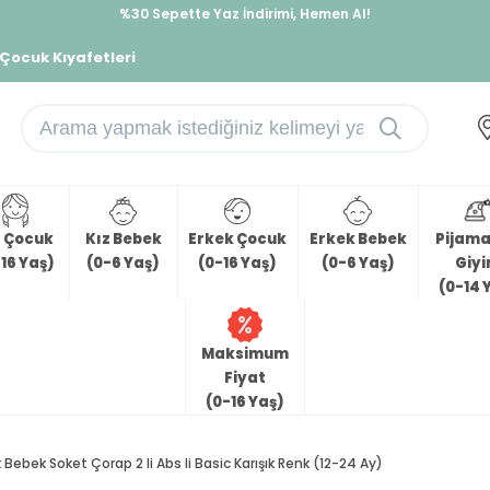
İndirimlere ek %10 İndirimi Kap, Hemen Üye Ol!
%30 Sepette Yaz İndirimi, Hemen Al!
 Çocuk Kıyafetleri
z Çocuk
Kız Bebek
Erkek Çocuk
Erkek Bebek
Pijama 
16 Yaş)
(0-6 Yaş)
(0-16 Yaş)
(0-6 Yaş)
Giy
(0-14 
Maksimum
Fiyat
(0-16 Yaş)
k Bebek Soket Çorap 2 li Abs li Basic Karışık Renk (12-24 Ay)