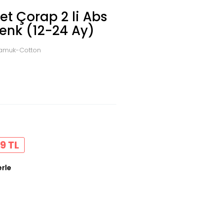
et Çorap 2 li Abs
 Renk (12-24 Ay)
 Pamuk-Cotton
9 TL
erle