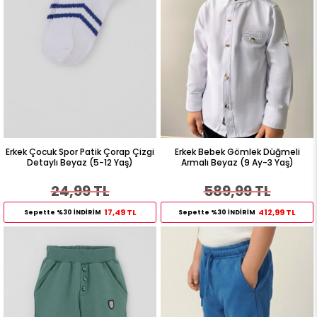
Erkek Çocuk Spor Patik Çorap Çizgi
Erkek Bebek Gömlek Düğmeli
Detaylı Beyaz (5-12 Yaş)
Armalı Beyaz (9 Ay-3 Yaş)
24,99 TL
589,99 TL
17,49 TL
412,99 TL
Sepette %30 İNDİRİM
Sepette %30 İNDİRİM