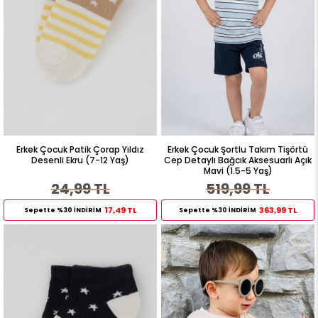
Erkek Çocuk Patik Çorap Yıldız
Erkek Çocuk Şortlu Takım Tişörtü
Desenli Ekru (7-12 Yaş)
Cep Detaylı Bağcık Aksesuarlı Açık
Mavi (1.5-5 Yaş)
24,99 TL
519,99 TL
17,49 TL
363,99 TL
Sepette %30 İNDİRİM
Sepette %30 İNDİRİM