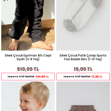
Erkek Çocuk Eşofman Altı Cepli
Erkek Çocuk Patik Çorap Sports
Siyah (3-8 Yaş)
Yazı Baskılı Ekru (1-12 Yaş)
519,99 TL
19,99 TL
363,99 TL
13,99 TL
Sepette %30 İNDİRİM
Sepette %30 İNDİRİM