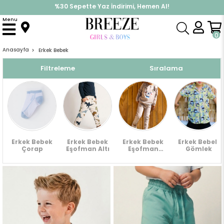
İndirimlere ek %10 İndirimi Kap, Hemen Üye Ol!
Menu
0
Anasayfa
Erkek Bebek
Filtreleme
Sıralama
Erkek Bebek
Erkek Bebek
Erkek Bebek
Erkek Bebek
Çorap
Eşofman Altı
Eşofman
Gömlek
Takımı