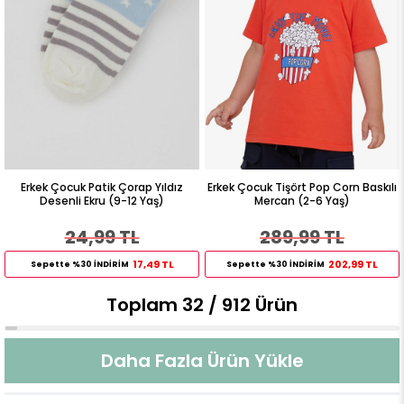
Erkek Çocuk Patik Çorap Yıldız
Erkek Çocuk Tişört Pop Corn Baskılı
Desenli Ekru (9-12 Yaş)
Mercan (2-6 Yaş)
24,99 TL
289,99 TL
17,49 TL
202,99 TL
Sepette %30 İNDİRİM
Sepette %30 İNDİRİM
Toplam
32
/
912
Ürün
Daha Fazla Ürün Yükle