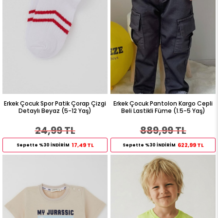
Erkek Çocuk Spor Patik Çorap Çizgi
Erkek Çocuk Pantolon Kargo Cepli
Detaylı Beyaz (5-12 Yaş)
Beli Lastikli Füme (1.5-5 Yaş)
24,99 TL
889,99 TL
17,49 TL
622,99 TL
Sepette %30 İNDİRİM
Sepette %30 İNDİRİM