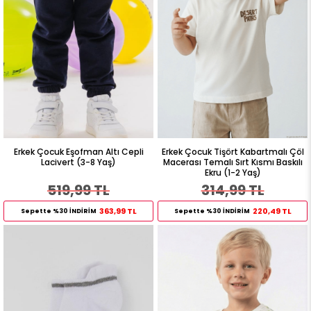
Erkek Çocuk Eşofman Altı Cepli
Erkek Çocuk Tişört Kabartmalı Çöl
Lacivert (3-8 Yaş)
Macerası Temalı Sırt Kısmı Baskılı
Ekru (1-2 Yaş)
519,99 TL
314,99 TL
363,99 TL
220,49 TL
Sepette %30 İNDİRİM
Sepette %30 İNDİRİM