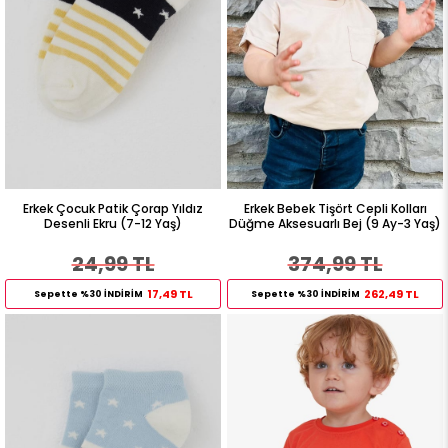
Erkek Çocuk Patik Çorap Yıldız
Erkek Bebek Tişört Cepli Kolları
Desenli Ekru (7-12 Yaş)
Düğme Aksesuarlı Bej (9 Ay-3 Yaş)
24,99 TL
374,99 TL
17,49 TL
262,49 TL
Sepette %30 İNDİRİM
Sepette %30 İNDİRİM