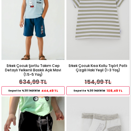
Erkek Çocuk Şortlu Takım Cep
Erkek Çocuk Kısa Kollu Tişört Patlı
Detaylı Yelkenli Baskılı Açık Mavi
Çizgili Haki Yeşil (1-3 Yaş)
(1.5-5 Yaş)
634,99 TL
154,99 TL
444,49 TL
108,49 TL
Sepette %30 İNDİRİM
Sepette %30 İNDİRİM