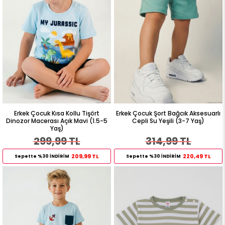
Erkek Çocuk Kısa Kollu Tişört
Erkek Çocuk Şort Bağcık Aksesuarlı
Dinozor Macerası Açık Mavi (1.5-5
Cepli Su Yeşili (3-7 Yaş)
Yaş)
299,99 TL
314,99 TL
209,99 TL
220,49 TL
Sepette %30 İNDİRİM
Sepette %30 İNDİRİM