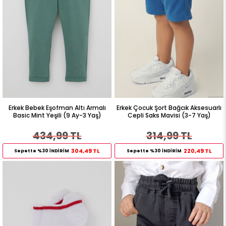
Erkek Bebek Eşofman Altı Armalı
Erkek Çocuk Şort Bağcık Aksesuarlı
Basic Mint Yeşili (9 Ay-3 Yaş)
Cepli Saks Mavisi (3-7 Yaş)
434,99 TL
314,99 TL
304,49 TL
220,49 TL
Sepette %30 İNDİRİM
Sepette %30 İNDİRİM