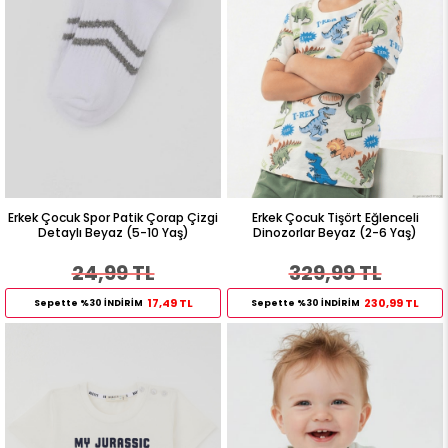
Erkek Çocuk Spor Patik Çorap Çizgi
Erkek Çocuk Tişört Eğlenceli
Detaylı Beyaz (5-10 Yaş)
Dinozorlar Beyaz (2-6 Yaş)
24,99 TL
329,99 TL
17,49 TL
230,99 TL
Sepette %30 İNDİRİM
Sepette %30 İNDİRİM