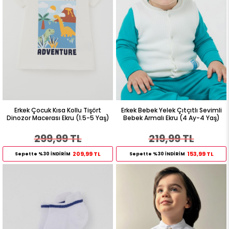
Erkek Çocuk Kısa Kollu Tişört
Erkek Bebek Yelek Çıtçıtlı Sevimli
Dinozor Macerası Ekru (1.5-5 Yaş)
Bebek Armalı Ekru (4 Ay-4 Yaş)
299,99 TL
219,99 TL
209,99 TL
153,99 TL
Sepette %30 İNDİRİM
Sepette %30 İNDİRİM