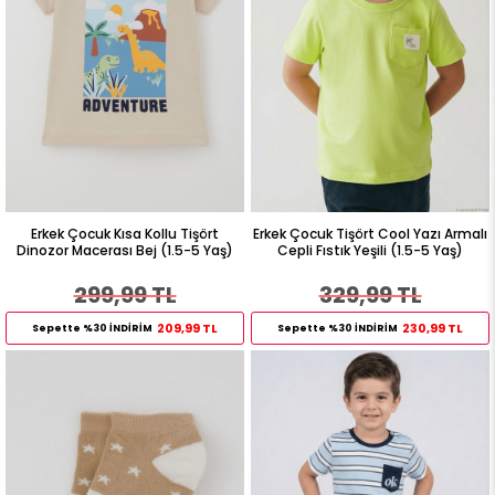
Erkek Çocuk Kısa Kollu Tişört
Erkek Çocuk Tişört Cool Yazı Armalı
Dinozor Macerası Bej (1.5-5 Yaş)
Cepli Fıstık Yeşili (1.5-5 Yaş)
299,99 TL
329,99 TL
209,99 TL
230,99 TL
Sepette %30 İNDİRİM
Sepette %30 İNDİRİM