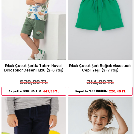
Erkek Çocuk Şortlu Takım Havalı
Erkek Çocuk Şort Bağcık Aksesuarlı
Dinozorlar Desenli Ekru (2-6 Yaş)
Cepli Yeşil (3-7 Yaş)
639,99 TL
314,99 TL
447,99 TL
220,49 TL
Sepette %30 İNDİRİM
Sepette %30 İNDİRİM