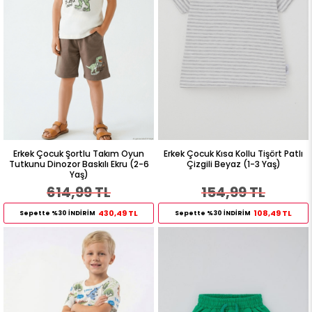
Erkek Çocuk Şortlu Takım Oyun
Erkek Çocuk Kısa Kollu Tişört Patlı
Tutkunu Dinozor Baskılı Ekru (2-6
Çizgili Beyaz (1-3 Yaş)
Yaş)
614,99 TL
154,99 TL
430,49 TL
108,49 TL
Sepette %30 İNDİRİM
Sepette %30 İNDİRİM