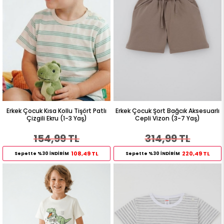
Erkek Çocuk Kısa Kollu Tişört Patlı
Erkek Çocuk Şort Bağcık Aksesuarlı
Çizgili Ekru (1-3 Yaş)
Cepli Vizon (3-7 Yaş)
154,99 TL
314,99 TL
108,49 TL
220,49 TL
Sepette %30 İNDİRİM
Sepette %30 İNDİRİM