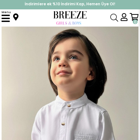
İndirimlere ek %10 İndirimi Kap, Hemen Üye Ol!
%30 Sepette Yaz İndirimi, Hemen Al!
Menu
Anasayfa
Erkek Bebek
Üst Giyim
Gömlek
Erkek Bebek Gömlek Düğmeli Armalı Beyaz (9 Ay-3 Yaş)
0