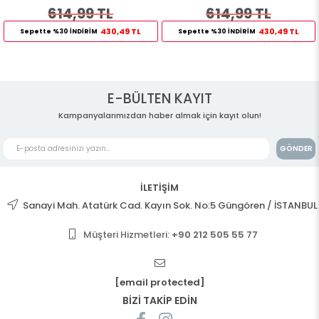
614,99 TL
614,99 TL
430,49 TL
430,49 TL
Sepette %30 İNDİRİM
Sepette %30 İNDİRİM
E-BÜLTEN KAYIT
Kampanyalarımızdan haber almak için kayıt olun!
GÖNDER
İLETİŞİM
Sanayi Mah. Atatürk Cad. Kayın Sok. No:5 Güngören / İSTANBUL
Müşteri Hizmetleri:
+90 212 505 55 77
[email protected]
BİZİ TAKİP EDİN