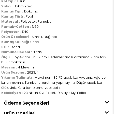
Kol Tipi :
Uzun
Yaka :
Hakim Yaka
Kumaş Tipi :
Dokuma
Kumaş Türü :
Poplin
Materyal :
Polyester, Pamuklu
Pamuk-Cotton :
%60
Polyester :
%40
Ürün Özellikleri :
Armalı, Düğmeli
Kumaş Kalınlığı :
İnce
Stil :
Trend
Numune Bedeni :
3 Yaş
Ölçü :
Boy 42 cm, En 32 cm, Bedenler arası ortalama 2 cm fark
bulunmaktadır
Mevsim :
4 Mevsim
Ürün Sezonu :
2023/4
Yıkama Talimatı :
Maksimum 30 °C sıcaklıkta yıkayınız. Ağartıcı
kullanmayınız. Tamburlu kurutma yapmayınız. Düşük sıcaklıkta
ütüleyiniz. Kuru temizleme yapılabilir.
Koleksiyon :
23 Nisan Kıyafetleri, 19 Mayıs Kıyafetleri
Ödeme Seçenekleri
Ürün Önerileri