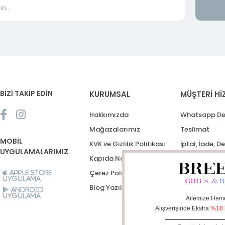
BİZİ TAKİP EDİN
KURUMSAL
MÜŞTERİ Hİ
Hakkımızda
Whatsapp De
Mağazalarımız
Teslimat
MOBİL
KVK ve Gizlilik Politikası
İptal, İade, D
UYGULAMALARIMIZ
Kapıda Nakit Ödeme
Destek Talep
Çerez Politikası
Apple Store
Uygulama
Blog Yazıları
Android
Uygulama