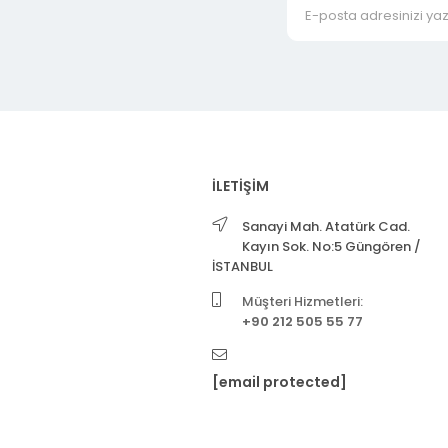
İLETİŞİM
Sanayi Mah. Atatürk Cad.
Kayın Sok. No:5 Güngören /
İSTANBUL
Müşteri Hizmetleri:
+90 212 505 55 77
[email protected]