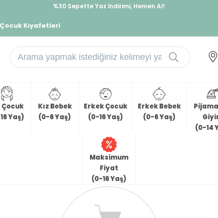
%30 Sepette Yaz İndirimi, Hemen Al!
İndirimlere ek %10 İndirimi Kap, Hemen Üye Ol!
 Çocuk Kıyafetleri
z Çocuk
Kız Bebek
Erkek Çocuk
Erkek Bebek
Pijama 
16 Yaş)
(0-6 Yaş)
(0-16 Yaş)
(0-6 Yaş)
Giy
(0-14 
Maksimum
Fiyat
(0-16 Yaş)