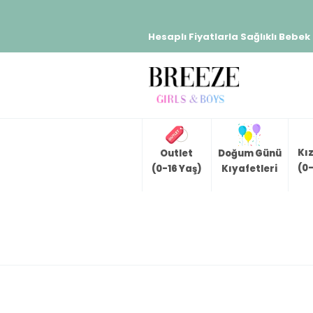
Hesaplı Fiyatlarla Sağlıklı Bebek
Kı
Outlet
Doğum Günü
(0-
(0-16 Yaş)
Kıyafetleri