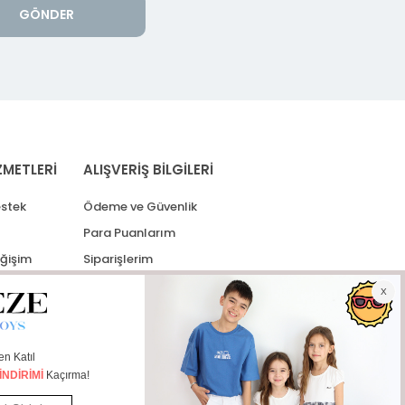
GÖNDER
ZMETLERİ
ALIŞVERİŞ BİLGİLERİ
stek
Ödeme ve Güvenlik
Para Puanlarım
eğişim
Siparişlerim
lerim
Kargo Takip
İade Taleplerim