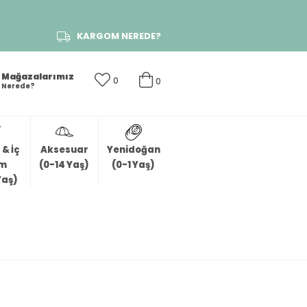
KARGOM NEREDE?
Mağazalarımız
0
0
Nerede?
& İç
Aksesuar
Yenidoğan
im
(0-14 Yaş)
(0-1 Yaş)
Yaş)