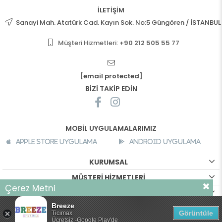
İLETİŞİM
Sanayi Mah. Atatürk Cad. Kayın Sok. No:5 Güngören / İSTANBUL
Müşteri Hizmetleri:
+90 212 505 55 77
[email protected]
BİZİ TAKİP EDİN
MOBİL UYGULAMALARIMIZ
Apple Store Uygulama
Android Uygulama
KURUMSAL
MÜŞTERİ HİZMETLERİ
Çerez Metni
ALIŞVERİŞ BİLGİLERİ
Sizlere daha iyi bir alışveriş deneyimi sunabilmek için sitemizde
Breeze
çerezler kullanılmaktadır. Detaylı bilgi için
tıklayın
©
breeze.com.tr - Tüm hakları saklıdır.
Görüntüle
Ticimax
Ücretsiz -Google Play'de