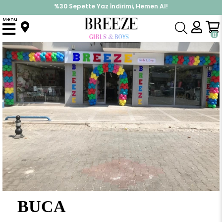
%30 Sepette Yaz İndirimi, Hemen Al!
İndirimlere ek %10 İndirimi Kap, Hemen Üye Ol!
Menu
0
BUCA