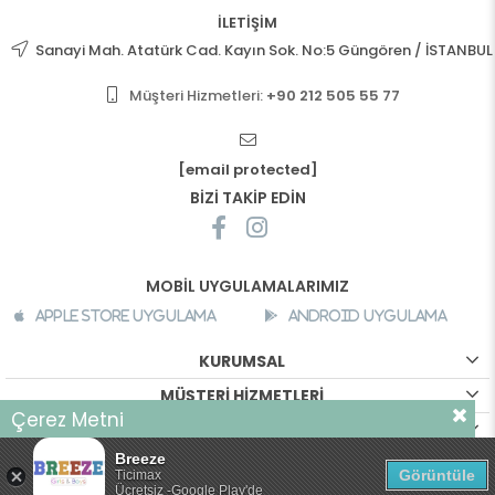
İLETİŞİM
Sanayi Mah. Atatürk Cad. Kayın Sok. No:5 Güngören / İSTANBUL
Müşteri Hizmetleri:
+90 212 505 55 77
[email protected]
BİZİ TAKİP EDİN
MOBİL UYGULAMALARIMIZ
Apple Store Uygulama
Android Uygulama
KURUMSAL
MÜŞTERİ HİZMETLERİ
Çerez Metni
ALIŞVERİŞ BİLGİLERİ
Sizlere daha iyi bir alışveriş deneyimi sunabilmek için sitemizde
Breeze
çerezler kullanılmaktadır. Detaylı bilgi için
tıklayın
©
breeze.com.tr - Tüm hakları saklıdır.
Görüntüle
Ticimax
Ücretsiz -Google Play'de