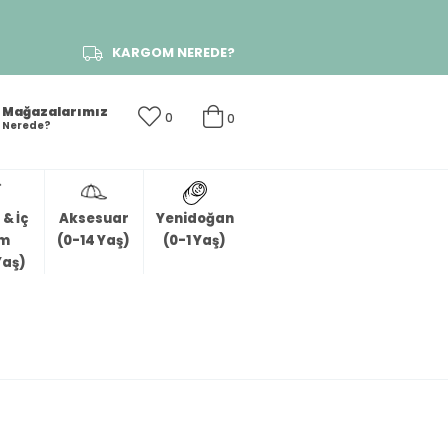
KARGOM NEREDE?
Mağazalarımız
0
0
Nerede?
& İç
Aksesuar
Yenidoğan
im
(0-14 Yaş)
(0-1 Yaş)
Yaş)