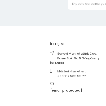
İLETİŞİM
Sanayi Mah. Atatürk Cad.
Kayın Sok. No:5 Güngören /
İSTANBUL
Müşteri Hizmetleri:
+90 212 505 55 77
[email protected]