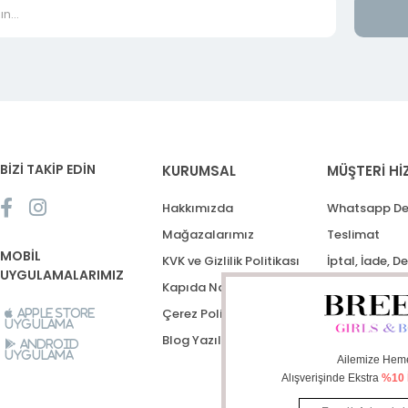
BİZİ TAKİP EDİN
KURUMSAL
MÜŞTERİ Hİ
Hakkımızda
Whatsapp De
Mağazalarımız
Teslimat
MOBİL
KVK ve Gizlilik Politikası
İptal, İade, D
UYGULAMALARIMIZ
Kapıda Nakit Ödeme
Destek Talep
Çerez Politikası
Apple Store
Uygulama
Blog Yazıları
Android
Uygulama