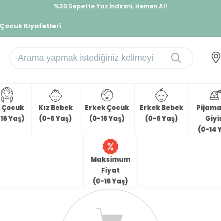
%30 Sepette Yaz İndirimi, Hemen Al!
İndirimlere ek %10 İndirimi Kap, Hemen Üye Ol!
 Çocuk Kıyafetleri
z Çocuk
Kız Bebek
Erkek Çocuk
Erkek Bebek
Pijama 
16 Yaş)
(0-6 Yaş)
(0-16 Yaş)
(0-6 Yaş)
Giy
(0-14 
Maksimum
Fiyat
(0-16 Yaş)