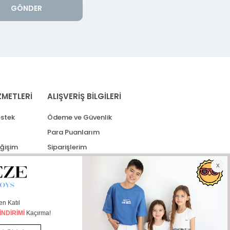
GÖNDER
ZMETLERİ
ALIŞVERİŞ BİLGİLERİ
stek
Ödeme ve Güvenlik
Para Puanlarım
eğişim
Siparişlerim
lerim
Kargo Takip
İade Taleplerim