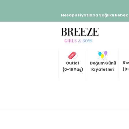
Hesaplı Fiyatlarla Sağlıklı Bebek
Kı
Outlet
Doğum Günü
(0-
(0-16 Yaş)
Kıyafetleri