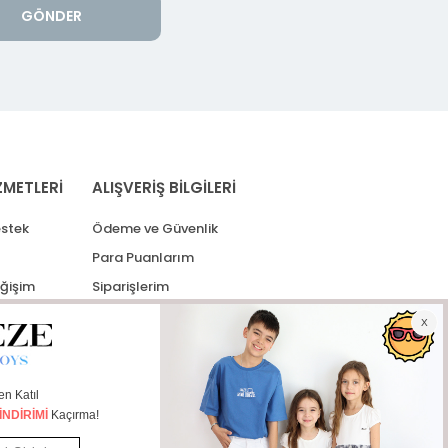
GÖNDER
ZMETLERİ
ALIŞVERİŞ BİLGİLERİ
stek
Ödeme ve Güvenlik
Para Puanlarım
eğişim
Siparişlerim
lerim
Kargo Takip
İade Taleplerim