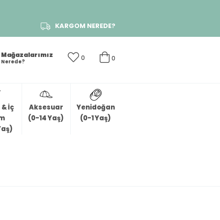
KARGOM NEREDE?
Mağazalarımız
0
0
Nerede?
& İç
Aksesuar
Yenidoğan
im
(0-14 Yaş)
(0-1 Yaş)
Yaş)