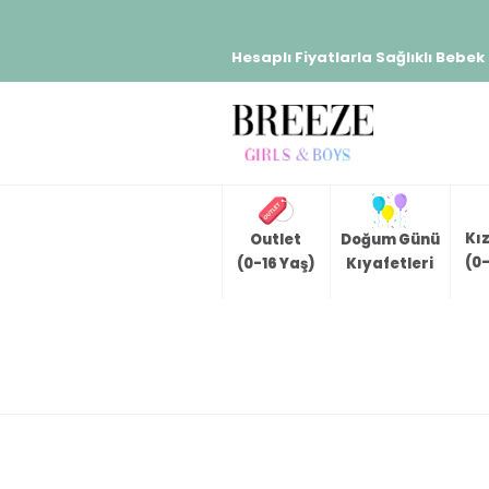
Hesaplı Fiyatlarla Sağlıklı Bebek
Kı
Outlet
Doğum Günü
(0-
(0-16 Yaş)
Kıyafetleri