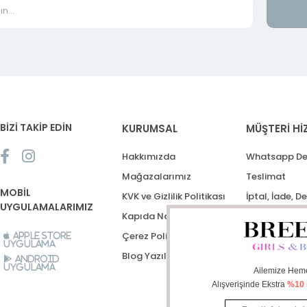
BİZİ TAKİP EDİN
KURUMSAL
MÜŞTERİ Hİ
Hakkımızda
Whatsapp De
Mağazalarımız
Teslimat
MOBİL
KVK ve Gizlilik Politikası
İptal, İade, D
UYGULAMALARIMIZ
Kapıda Nakit Ödeme
Destek Talep
Çerez Politikası
Apple Store
Uygulama
Blog Yazıları
Android
Uygulama