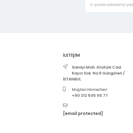
İLETİŞİM
Sanayi Mah. Atatürk Cad.
Kayın Sok. No:5 Güngören /
İSTANBUL
Müşteri Hizmetleri:
+90 212 505 55 77
[email protected]