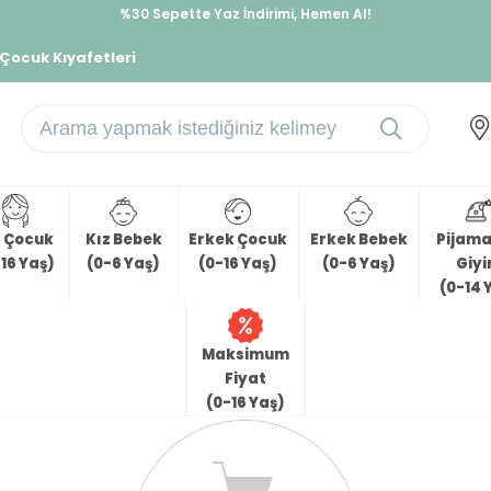
%30 Sepette Yaz İndirimi, Hemen Al!
İndirimlere ek %10 İndirimi Kap, Hemen Üye Ol!
 Çocuk Kıyafetleri
z Çocuk
Kız Bebek
Erkek Çocuk
Erkek Bebek
Pijama 
16 Yaş)
(0-6 Yaş)
(0-16 Yaş)
(0-6 Yaş)
Giy
(0-14 
Maksimum
Fiyat
(0-16 Yaş)