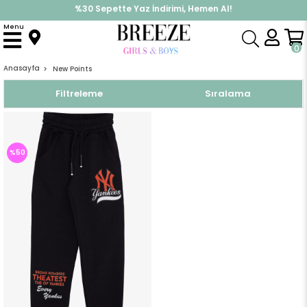
%30 Sepette Yaz İndirimi, Hemen Al!
İndirimlere ek %10 İndirimi Kap, Hemen Üye Ol!
Menu
0
Anasayfa
New Points
Filtreleme
Sıralama
%50