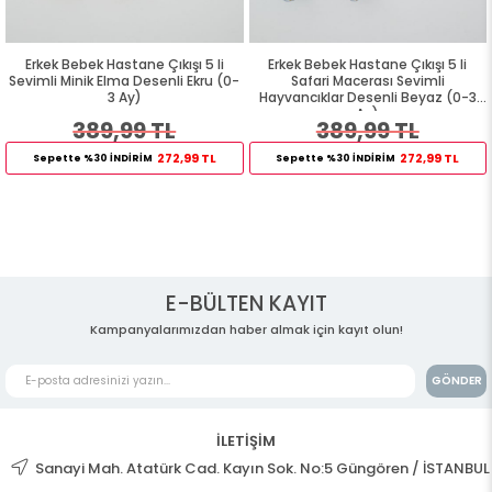
Erkek Bebek Hastane Çıkışı 5 li
Erkek Bebek Hastane Çıkışı 5 li
Sevimli Minik Elma Desenli Ekru (0-
Safari Macerası Sevimli
3 Ay)
Hayvancıklar Desenli Beyaz (0-3
Ay)
389,99 TL
389,99 TL
272,99 TL
272,99 TL
Sepette %30 İNDİRİM
Sepette %30 İNDİRİM
E-BÜLTEN KAYIT
Kampanyalarımızdan haber almak için kayıt olun!
GÖNDER
İLETİŞİM
Sanayi Mah. Atatürk Cad. Kayın Sok. No:5 Güngören / İSTANBUL