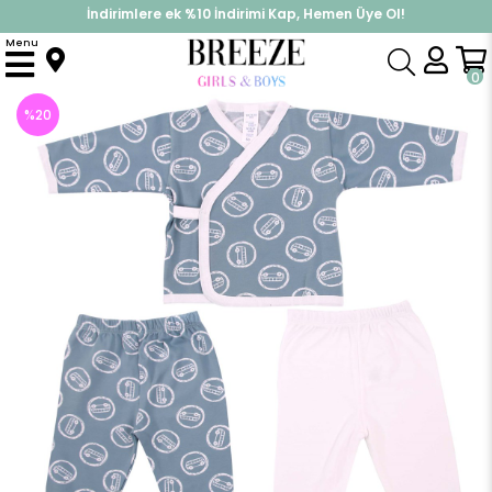
İndirimlere ek %10 İndirimi Kap, Hemen Üye Ol!
%30 Sepette Yaz İndirimi, Hemen Al!
Menu
Anasayfa
Erkek Bebek
Hastane Çıkışı
Erkek Bebek Hastane Çıkışı 3'lü Mavi-Ekru (0-3 - 4 Ay)
0
%
20
İndirim