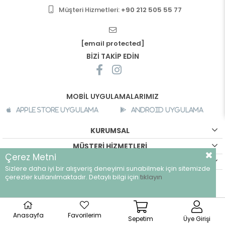
Müşteri Hizmetleri:
+90 212 505 55 77
[email protected]
BİZİ TAKİP EDİN
MOBİL UYGULAMALARIMIZ
Apple Store Uygulama
Android Uygulama
KURUMSAL
MÜŞTERİ HİZMETLERİ
Çerez Metni
ALIŞVERİŞ BİLGİLERİ
Sizlere daha iyi bir alışveriş deneyimi sunabilmek için sitemizde
©
breeze.com.tr - Tüm hakları saklıdır.
çerezler kullanılmaktadır. Detaylı bilgi için
tıklayın
Anasayfa
Favorilerim
Sepetim
Üye Girişi