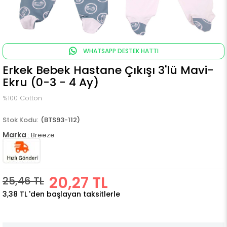
WHATSAPP DESTEK HATTI
Erkek Bebek Hastane Çıkışı 3'lü Mavi-
Ekru (0-3 - 4 Ay)
%100 Cotton
(BTS93-112)
Marka
:
Breeze
20,27 TL
25,46 TL
3,38 TL
'den başlayan taksitlerle