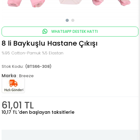
WHATSAPP DESTEK HATTI
8 li Baykuşlu Hastane Çıkışı
%95 Cotton-Pamuk %5 Elastan
(BTS66-308)
Marka
:
Breeze
61,01 TL
10,17 TL
'den başlayan taksitlerle