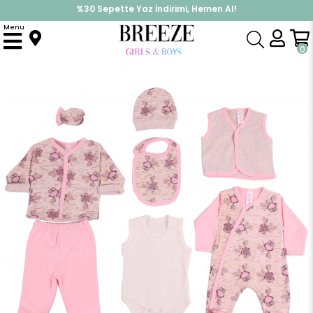
%30 Sepette Yaz İndirimi, Hemen Al!
İndirimlere ek %10 İndirimi Kap, Hemen Üye Ol!
Menu
Anasayfa
Kız Bebek
Hastane Çıkışı
8 li Baykuşlu Hastane Çıkışı
0