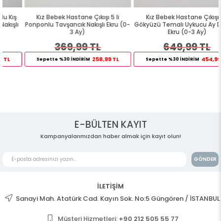
Kız Bebek Hastane Çıkışı 5 li
Kız Bebek Hastane Çıkışı 8 li
Ponponlu Tavşancık Nakışlı Ekru (0-
Gökyüzü Temalı Uykucu Ay Desenli
3 Ay)
Ekru (0-3 Ay)
369,99 TL
649,99 TL
258,99 TL
454,99 TL
Sepette %30 İNDİRİM
Sepette %30 İNDİRİM
E-BÜLTEN KAYIT
Kampanyalarımızdan haber almak için kayıt olun!
GÖNDER
İLETİŞİM
Sanayi Mah. Atatürk Cad. Kayın Sok. No:5 Güngören / İSTANBUL
Müşteri Hizmetleri:
+90 212 505 55 77