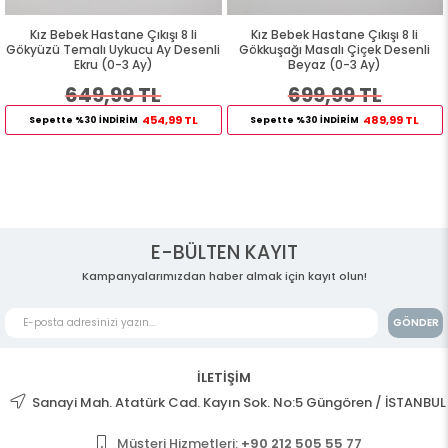
şı 8 li
Kız Bebek Hastane Çıkışı 8 li
Kız Bebek Hastane Çıkış
y Desenli
Gökkuşağı Masalı Çiçek Desenli
Ponponlu Tavşancık Nakışlı
Beyaz (0-3 Ay)
3 Ay)
699,99 TL
369,99 TL
,99 TL
489,99 TL
258,
Sepette %30 İNDİRİM
Sepette %30 İNDİRİM
E-BÜLTEN KAYIT
Kampanyalarımızdan haber almak için kayıt olun!
GÖNDER
İLETİŞİM
Sanayi Mah. Atatürk Cad. Kayın Sok. No:5 Güngören / İSTANBUL
Müşteri Hizmetleri:
+90 212 505 55 77