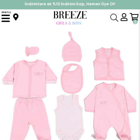
İndirimlere ek %10 İndirimi Kap, Hemen Üye Ol!
%30 Sepette Yaz İndirimi, Hemen Al!
Menu
Anasayfa
Kız Bebek
Hastane Çıkışı
8 li Hastane Çıkısı
0