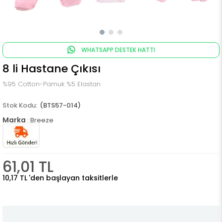
WHATSAPP DESTEK HATTI
8 li Hastane Çıkısı
%95 Cotton-Pamuk %5 Elastan
(BTS57-014)
Marka
:
Breeze
61,01 TL
10,17 TL
'den başlayan taksitlerle