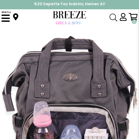
%30 Sepette Yaz İndirimi, Hemen Al!
İndirimlere ek %10 İndirimi Kap, Hemen Üye Ol!
Menu
Anasayfa
Aksesuar
Çanta
Anne Bakım Çantası Füme
0