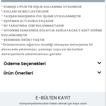
* KUMAŞI 2 İPLİKTİR KIŞLIK KULLANIMA UYGUNDUR
* KOLLARI VE BELİ LASTİKLİDİR
* TAVŞAN NAKIŞINDA PUL İŞLEME UYGULANMIŞTIR
* EŞOFMAN ALTI DUBLE PAÇADIR
* İKİ TARAFINDA CEBİ BULUNMAKTADIR
* GİYDİRME ESNASINDA KOLAYLIK SAĞLAYACAK 3 ADET DÜĞME
KULLANILMIŞTIR
* RESİMDEKİ ÜRÜN 1 YAŞTIR.
*
Ürünlerimizin ağartıcı özelliği olmayan deterjanla 30
derecede yıkanması, çamaşır suyu ya da katkılı
deterjanlarla yıkanmaması gerekir.
Ödeme Seçenekleri
Ürün Önerileri
E-BÜLTEN KAYIT
Kampanyalarımızdan haber almak için kayıt olun!