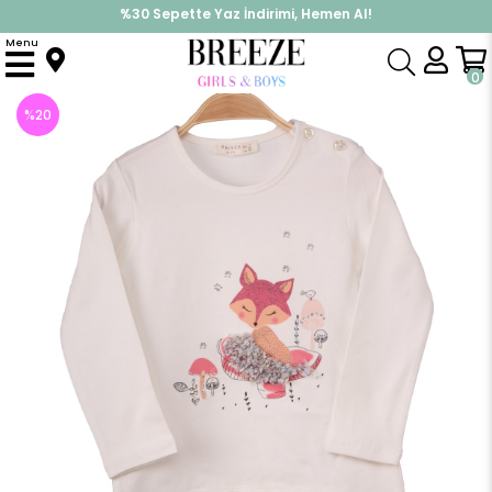
%30 Sepette Yaz İndirimi, Hemen Al!
İndirimlere ek %10 İndirimi Kap, Hemen Üye Ol!
Menu
Anasayfa
Kız Çocuk Body Tilki Baskılı Ekru (1-4 Yaş)
0
%
20
İndirim