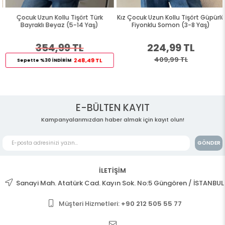
Çocuk Uzun Kollu Tişört Türk
Kız Çocuk Uzun Kollu Tişört Güpürlü
Bayraklı Beyaz (5-14 Yaş)
Fiyonklu Somon (3-8 Yaş)
354,99 TL
224,99 TL
409,99 TL
248,49 TL
Sepette %30 İNDİRİM
E-BÜLTEN KAYIT
Kampanyalarımızdan haber almak için kayıt olun!
GÖNDER
İLETİŞİM
Sanayi Mah. Atatürk Cad. Kayın Sok. No:5 Güngören / İSTANBUL
Müşteri Hizmetleri:
+90 212 505 55 77