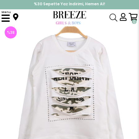
%30 Sepette Yaz İndirimi, Hemen Al!
İndirimlere ek %10 İndirimi Kap, Hemen Üye Ol!
Menu
Anasayfa
Kız Çocuk
Üst Giyim
Uzun Kollu Tişört
Kız Çocuk Baskılı Body
0
%
38
İndirim