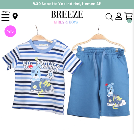
%30 Sepette Yaz İndirimi, Hemen Al!
İndirimlere ek %10 İndirimi Kap, Hemen Üye Ol!
Menu
Anasayfa
Erkek Çocuk
Takımlar
Kapri & Şort Takımı
Baskılı Erkek Şort Takım
0
%
15
İndirim