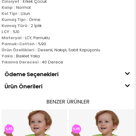
Cinsiyet :
Erkek Çocuk
Kalıp :
Normal
Kol Tipi :
Uzun
Kumaş Tipi :
Örme
Kumaş Türü :
2 İplik
LCY :
%10
Materyal :
LCY, Pamuklu
Pamuk-Cotton :
%90
Ürün Özellikleri :
Desenli, Nakışlı, Sabit Kapüşonlu
Yaka :
Bisiklet Yaka
Yıkama Derecesi :
40 Derece
Ödeme Seçenekleri
Ürün Önerileri
BENZER ÜRÜNLER
%45
%45