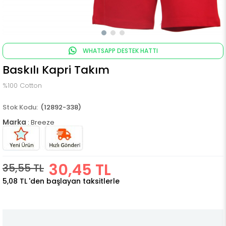
WHATSAPP DESTEK HATTI
Baskılı Kapri Takım
%100 Cotton
(12892-338)
Marka
:
Breeze
30,45 TL
35,55 TL
5,08 TL
'den başlayan taksitlerle