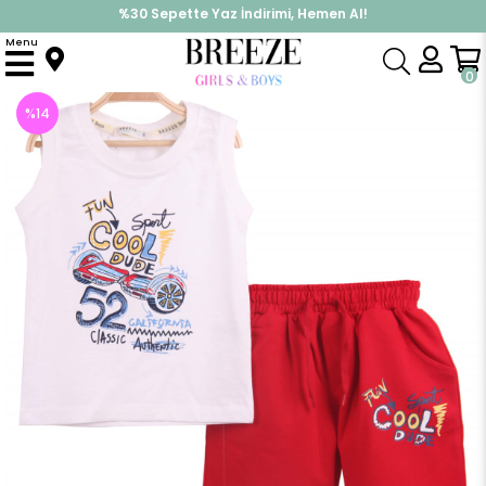
%30 Sepette Yaz İndirimi, Hemen Al!
İndirimlere ek %10 İndirimi Kap, Hemen Üye Ol!
Menu
Anasayfa
Erkek Çocuk
Takımlar
Kapri & Şort Takımı
Baskılı Kapri Takım
0
%
14
İndirim