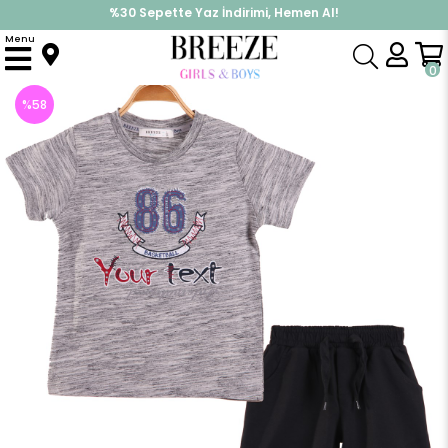
%30 Sepette Yaz İndirimi, Hemen Al!
İndirimlere ek %10 İndirimi Kap, Hemen Üye Ol!
Menu
Anasayfa
Erkek Çocuk
Takımlar
Kapri & Şort Takımı
erkek Çocuk Şort Takım Baskılı Gri (4 Yaş)
0
%
58
İndirim