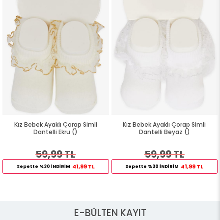
Kız Bebek Ayaklı Çorap Simli
Kız Bebek Ayaklı Çorap Simli
Dantelli Ekru ()
Dantelli Beyaz ()
59,99 TL
59,99 TL
41,99 TL
41,99 TL
Sepette %30 İNDİRİM
Sepette %30 İNDİRİM
E-BÜLTEN KAYIT