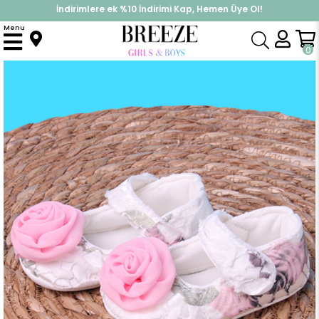
İndirimlere ek %10 İndirimi Kap, Hemen Üye Ol!
%30 Sepette Yaz İndirimi, Hemen Al!
Menu
Anasayfa
Yenidoğan
Patik & Panduf
Kız Bebek Babet Pudra (19 Numara)
0