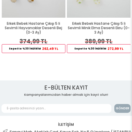
Erkek Bebek Hastane Çıkışı 5 li
Erkek Bebek Hastane Çıkışı 5 li
Sevimli Hayvancıklar Desenli Bej
Sevimli Minik Elma Desenli Ekru (0-
(0-3 Ay)
3 Ay)
374,99 TL
389,99 TL
262,49 TL
272,99 TL
Sepette %30 İNDİRİM
Sepette %30 İNDİRİM
E-BÜLTEN KAYIT
Kampanyalarımızdan haber almak için kayıt olun!
GÖNDER
İLETİŞİM
Sanayi Mah. Atatürk Cad. Kayın Sok. No:5 Güngören / İSTANBUL