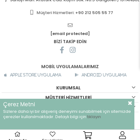
Müşteri Hizmetleri:
+90 212 505 55 77
[email protected]
BİZİ TAKİP EDİN
MOBİL UYGULAMALARIMIZ
Apple Store Uygulama
Android Uygulama
KURUMSAL
MÜŞTERİ HİZMETLERİ
Çerez Metni
ALIŞVERİŞ BİLGİLERİ
Sizlere daha iyi bir alışveriş deneyimi sunabilmek için sitemizde
©
breeze.com.tr - Tüm hakları saklıdır.
çerezler kullanılmaktadır. Detaylı bilgi için
tıklayın