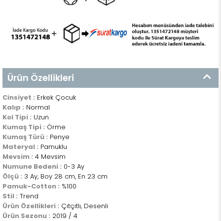
Ürün Özellikleri
Cinsiyet :
Erkek Çocuk
Kalıp :
Normal
Kol Tipi :
Uzun
Kumaş Tipi :
Örme
Kumaş Türü :
Penye
Materyal :
Pamuklu
Mevsim :
4 Mevsim
Numune Bedeni :
0-3 Ay
Ölçü :
3 Ay, Boy 28 cm, En 23 cm
Pamuk-Cotton :
%100
Stil :
Trend
Ürün Özellikleri :
Çıtçıtlı, Desenli
Ürün Sezonu :
2019 / 4