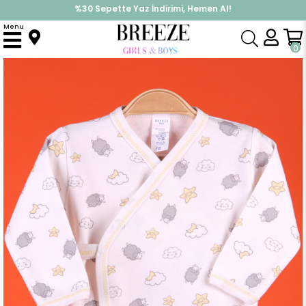
İndirimlere ek %10 İndirimi Kap, Hemen Üye Ol!
%30 Sepette Yaz İndirimi, Hemen Al!
Menu
Anasayfa
Erkek Bebek
Hastane Çıkışı
Bebek Hastane Çıkışı 2 li Bulut Desenli Ekru (0-3 Ay)
0