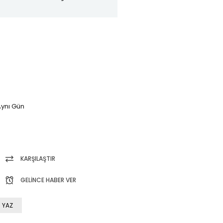
ynı Gün
KARŞILAŞTIR
GELINCE HABER VER
 YAZ