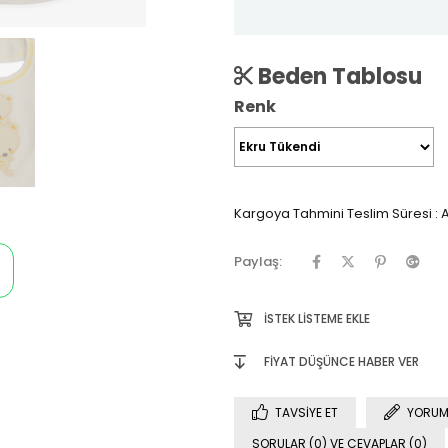
Beden Tablosu
Renk
Kargoya Tahmini Teslim Süresi
:
A
Paylaş:
İSTEK LISTEME EKLE
FIYAT DÜŞÜNCE HABER VER
TAVSIYE ET
YORUM
SORULAR (0) VE CEVAPLAR (0)