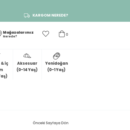
KARGOM NEREDE?
Mağazalarımız
0
Nerede?
& İç
Aksesuar
Yenidoğan
im
(0-14 Yaş)
(0-1 Yaş)
Yaş)
Önceki Sayfaya Dön