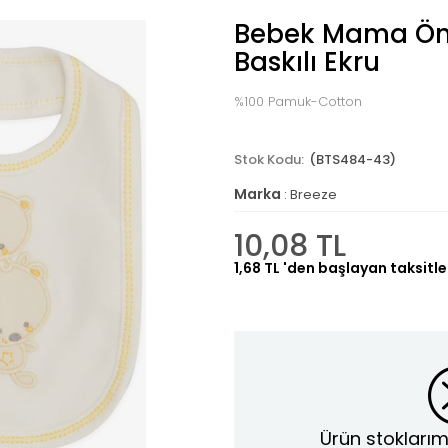
Bebek Mama Önl
Baskılı Ekru
%100 Pamuk-Cotton
(BTS484-43)
Marka
:
Breeze
10,08 TL
1,68 TL
'den başlayan taksitle
Ürün stoklarım