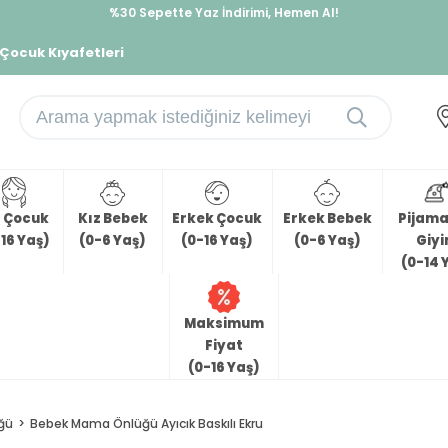
%30 Sepette Yaz İndirimi, Hemen Al!
İndirimlere ek %10 İndirimi Kap, Hemen Üye Ol!
 Çocuk Kıyafetleri
z Çocuk
Kız Bebek
Erkek Çocuk
Erkek Bebek
Pijama 
16 Yaş)
(0-6 Yaş)
(0-16 Yaş)
(0-6 Yaş)
Giy
(0-14 
Maksimum
Fiyat
(0-16 Yaş)
ğü
Bebek Mama Önlüğü Ayıcık Baskılı Ekru