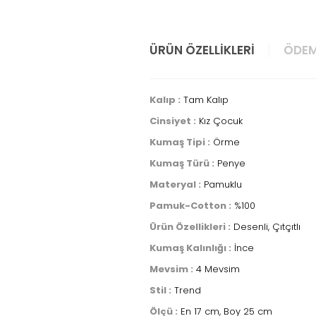
ÜRÜN ÖZELLIKLERI
ÖDEM
Kalıp :
Tam Kalıp
Cinsiyet :
Kız Çocuk
Kumaş Tipi :
Örme
Kumaş Türü :
Penye
Materyal :
Pamuklu
Pamuk-Cotton :
%100
Ürün Özellikleri :
Desenli, Çıtçıtlı
Kumaş Kalınlığı :
İnce
Mevsim :
4 Mevsim
Stil :
Trend
Ölçü :
En 17 cm, Boy 25 cm