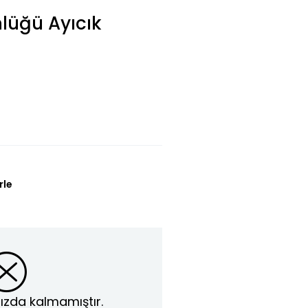
üğü Ayıcık
rle
ızda kalmamıştır.