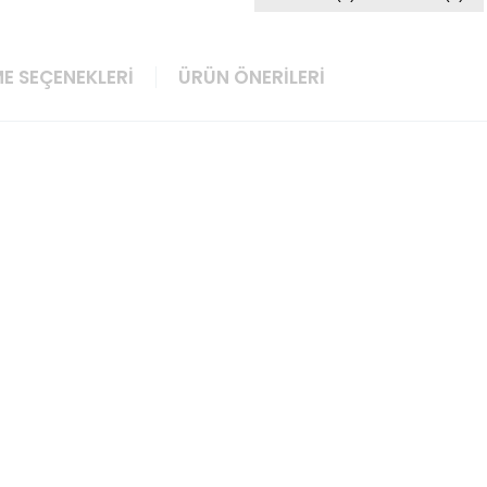
E SEÇENEKLERI
ÜRÜN ÖNERILERI