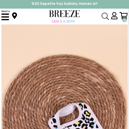
%30 Sepette Yaz İndirimi, Hemen Al!
İndirimlere ek %10 İndirimi Kap, Hemen Üye Ol!
Menu
Anasayfa
Yenidoğan
Mama Önlüğü
Bebek Mama Önlüğü Desenli Siyah
0