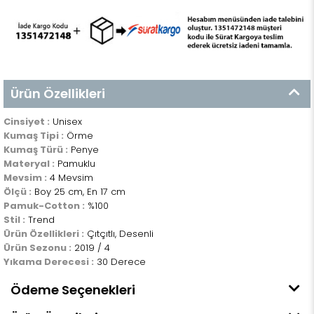
Ürün Özellikleri
Cinsiyet :
Unisex
Kumaş Tipi :
Örme
Kumaş Türü :
Penye
Materyal :
Pamuklu
Mevsim :
4 Mevsim
Ölçü :
Boy 25 cm, En 17 cm
Pamuk-Cotton :
%100
Stil :
Trend
Ürün Özellikleri :
Çıtçıtlı, Desenli
Ürün Sezonu :
2019 / 4
Yıkama Derecesi :
30 Derece
Ödeme Seçenekleri