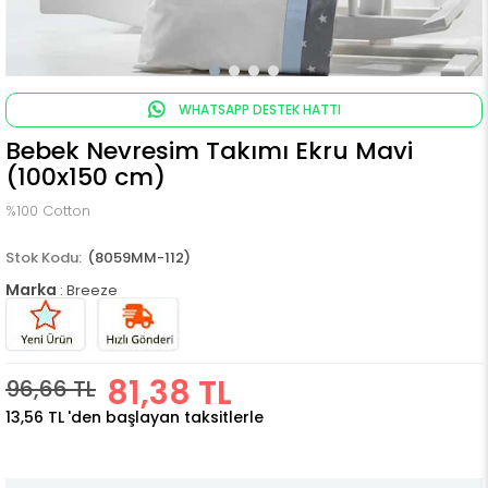
WHATSAPP DESTEK HATTI
Bebek Nevresim Takımı Ekru Mavi
(100x150 cm)
%100 Cotton
(8059MM-112)
Marka
:
Breeze
81,38 TL
96,66 TL
13,56 TL
'den başlayan taksitlerle