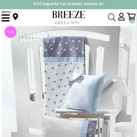
%30 Sepette Yaz İndirimi, Hemen Al!
İndirimlere ek %10 İndirimi Kap, Hemen Üye Ol!
Menu
Anasayfa
Yenidoğan
Nevresim Takımı
Bebek Nevresim Takımı Ekru Mavi (100x150 cm)
0
%
16
İndirim