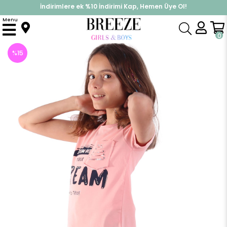
İndirimlere ek %10 İndirimi Kap, Hemen Üye Ol!
%30 Sepette Yaz İndirimi, Hemen Al!
Menu
Anasayfa
Kız Çocuk
Üst Giyim
Tişört
Cep Detaylı Tişört
0
%
15
İndirim