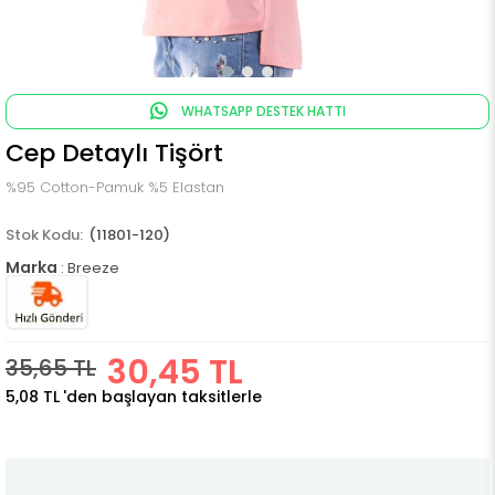
WHATSAPP DESTEK HATTI
Cep Detaylı Tişört
%95 Cotton-Pamuk %5 Elastan
(11801-120)
Marka
:
Breeze
30,45 TL
35,65 TL
5,08 TL
'den başlayan taksitlerle