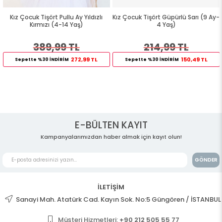
Kız Çocuk Tişört Pullu Ay Yıldızlı
Kız Çocuk Tişört Güpürlü Sarı (9 Ay-
Kırmızı (4-14 Yaş)
4 Yaş)
389,99 TL
214,99 TL
272,99 TL
150,49 TL
Sepette %30 İNDİRİM
Sepette %30 İNDİRİM
E-BÜLTEN KAYIT
Kampanyalarımızdan haber almak için kayıt olun!
GÖNDER
İLETİŞİM
Sanayi Mah. Atatürk Cad. Kayın Sok. No:5 Güngören / İSTANBUL
Müşteri Hizmetleri:
+90 212 505 55 77