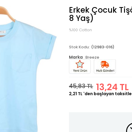
Erkek Çocuk Tiş
8 Yaş)
%100 Cotton
(12983-016)
Marka
:
Breeze
13,24 TL
45,83 TL
2,21 TL
'den başlayan taksitle