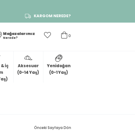
KARGOM NEREDE?
Mağazalarımız
0
Nerede?
& İç
Aksesuar
Yenidoğan
im
(0-14 Yaş)
(0-1 Yaş)
Yaş)
Önceki Sayfaya Dön