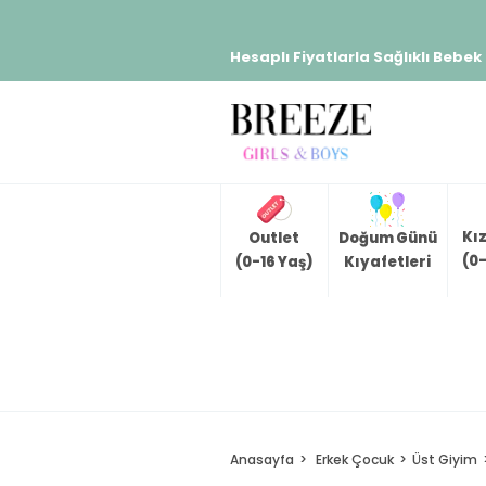
Hesaplı Fiyatlarla Sağlıklı Bebek
Kı
Outlet
Doğum Günü
(0-
(0-16 Yaş)
Kıyafetleri
Anasayfa
Erkek Çocuk
Üst Giyim