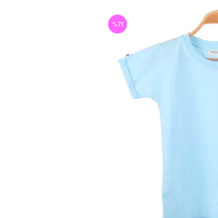
%
71
İndirim