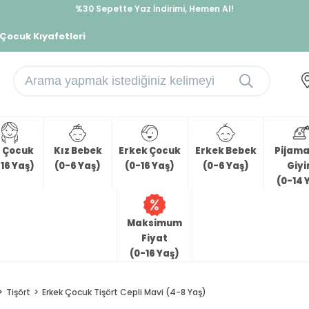
%30 Sepette Yaz İndirimi, Hemen Al!
İndirimlere ek %10 İndirimi Kap, Hemen Üye Ol!
 Çocuk Kıyafetleri
z Çocuk
Kız Bebek
Erkek Çocuk
Erkek Bebek
Pijama 
16 Yaş)
(0-6 Yaş)
(0-16 Yaş)
(0-6 Yaş)
Giy
(0-14 
Maksimum
Fiyat
(0-16 Yaş)
Tişört
Erkek Çocuk Tişört Cepli Mavi (4-8 Yaş)