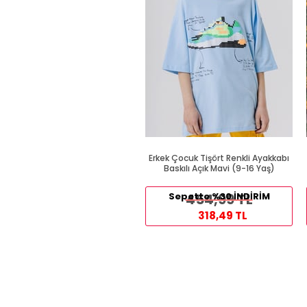
Erkek Çocuk Tişört Renkli Ayakkabı
Baskılı Açık Mavi (9-16 Yaş)
Sepette %30 İNDİRİM
454,99 TL
318,49 TL