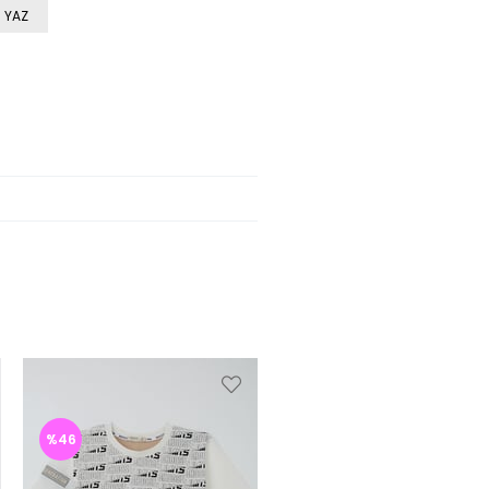
 YAZ
%46
%46