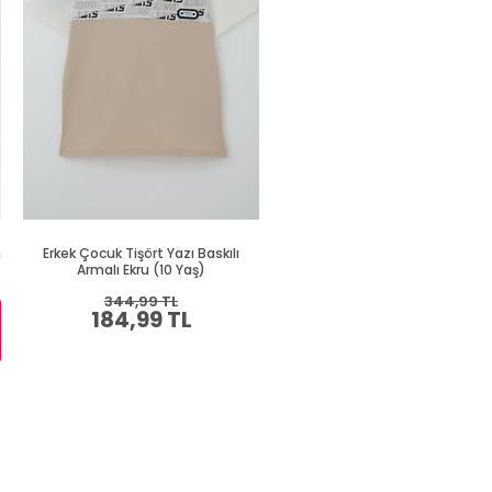
h
Erkek Çocuk Tişört Yazı Baskılı
Erkek Çocuk Tişört Renkli Ayakk
Armalı Ekru (10 Yaş)
Baskılı Siyah (9 Yaş)
344,99 TL
409,99 TL
184,99 TL
219,99 TL