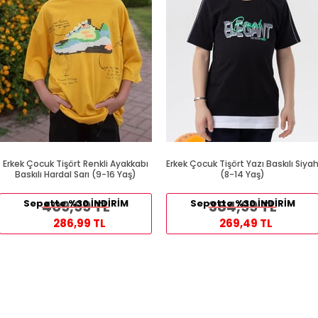
Erkek Çocuk Tişört Renkli Ayakkabı
Erkek Çocuk Tişört Yazı Baskılı Siya
Baskılı Hardal Sarı (9-16 Yaş)
(8-14 Yaş)
Sepette %30 İNDİRİM
409,99 TL
Sepette %30 İNDİRİM
384,99 TL
286,99 TL
269,49 TL