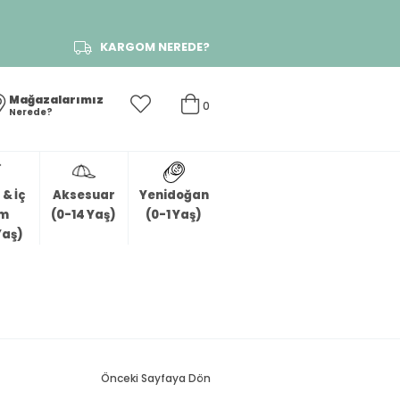
KARGOM NEREDE?
Mağazalarımız
0
Nerede?
& İç
Aksesuar
Yenidoğan
im
(0-14 Yaş)
(0-1 Yaş)
Yaş)
Önceki Sayfaya Dön