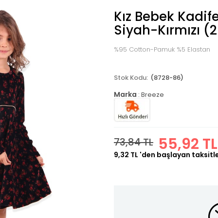
Kız Bebek Kadife
Siyah-Kırmızı (2
%95 Cotton-Pamuk %5 Elastan
(8728-86)
Marka
:
Breeze
55,92 TL
73,84 TL
9,32 TL
'den başlayan taksitl