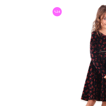
%
24
İndirim