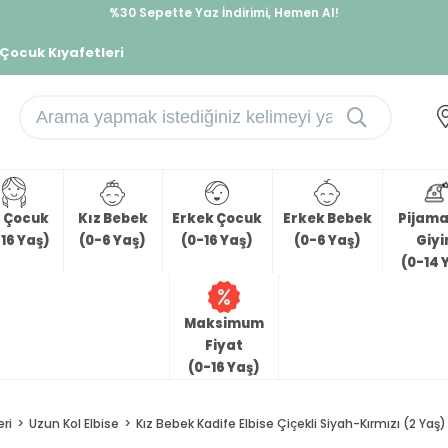
%30 Sepette Yaz İndirimi, Hemen Al!
İndirimlere ek %10 İndirimi Kap, Hemen Üye Ol!
 Çocuk Kıyafetleri
z Çocuk
Kız Bebek
Erkek Çocuk
Erkek Bebek
Pijama 
16 Yaş)
(0-6 Yaş)
(0-16 Yaş)
(0-6 Yaş)
Giy
(0-14 
Maksimum
Fiyat
(0-16 Yaş)
eri
Uzun Kol Elbise
Kız Bebek Kadife Elbise Çiçekli Siyah-Kırmızı (2 Yaş)