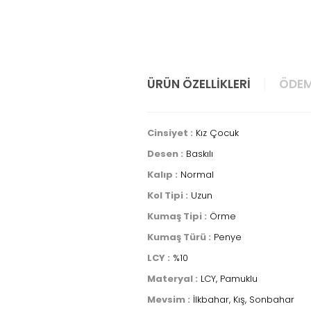
ÜRÜN ÖZELLIKLERI
ÖDEM
Cinsiyet :
Kız Çocuk
Desen :
Baskılı
Kalıp :
Normal
Kol Tipi :
Uzun
Kumaş Tipi :
Örme
Kumaş Türü :
Penye
LCY :
%10
Materyal :
LCY, Pamuklu
Mevsim :
İlkbahar, Kış, Sonbahar