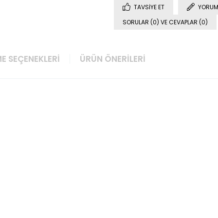
TAVSIYE ET
YORUM
SORULAR (0) VE CEVAPLAR (0)
E SEÇENEKLERI
ÜRÜN ÖNERILERI