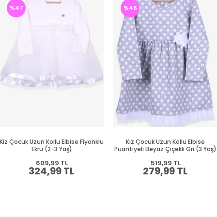
%47
%46
Kiz Çocuk Uzun Kollu Elbise Fiyonklu
Kız Çocuk Uzun Kollu Elbise
Ekru (2-3 Yaş)
Puantiyeli Beyaz Çiçekli Gri (3 Yaş)
609,99 TL
519,99 TL
324,99 TL
279,99 TL