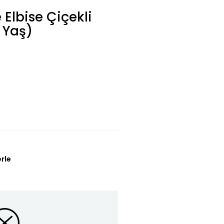
 Elbise Çiçekli
 Yaş)
erle