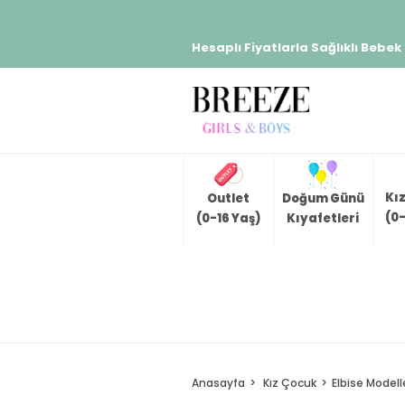
Hesaplı Fiyatlarla Sağlıklı Bebek
Kı
Outlet
Doğum Günü
(0-
(0-16 Yaş)
Kıyafetleri
Anasayfa
Kız Çocuk
Elbise Modell