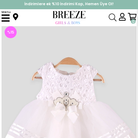
İndirimlere ek %10 İndirimi Kap, Hemen Üye Ol!
%30 Sepette Yaz İndirimi, Hemen Al!
Menu
Anasayfa
Kız Bebek
Mevlüt Kıyafetleri
Kız Bebek Mevlüt Elbisesi Çiçekli Ekru (0-3 Ay)
0
%
15
İndirim