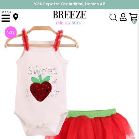
%30 Sepette Yaz İndirimi, Hemen Al!
İndirimlere ek %10 İndirimi Kap, Hemen Üye Ol!
Menu
Anasayfa
Çilekli Tütü Takım
0
%
38
İndirim