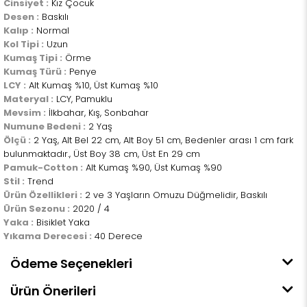
Cinsiyet :
Kız Çocuk
Desen :
Baskılı
Kalıp :
Normal
Kol Tipi :
Uzun
Kumaş Tipi :
Örme
Kumaş Türü :
Penye
LCY :
Alt Kumaş %10, Üst Kumaş %10
Materyal :
LCY, Pamuklu
Mevsim :
İlkbahar, Kış, Sonbahar
Numune Bedeni :
2 Yaş
Ölçü :
2 Yaş, Alt Bel 22 cm, Alt Boy 51 cm, Bedenler arası 1 cm fark
bulunmaktadır., Üst Boy 38 cm, Üst En 29 cm
Pamuk-Cotton :
Alt Kumaş %90, Üst Kumaş %90
Stil :
Trend
Ürün Özellikleri :
2 ve 3 Yaşların Omuzu Düğmelidir, Baskılı
Ürün Sezonu :
2020 / 4
Yaka :
Bisiklet Yaka
Yıkama Derecesi :
40 Derece
Ödeme Seçenekleri
Ürün Önerileri