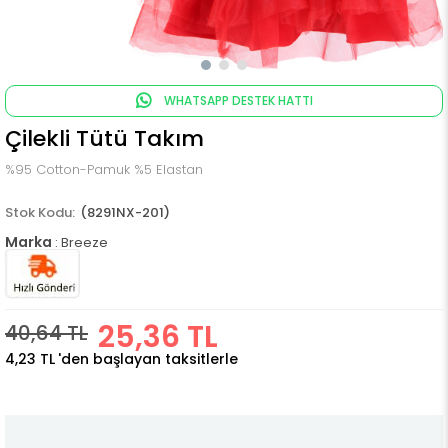
WHATSAPP DESTEK HATTI
Çilekli Tütü Takım
%95 Cotton-Pamuk %5 Elastan
(8291NX-201)
Marka
:
Breeze
25,36 TL
40,64 TL
4,23 TL
'den başlayan taksitlerle