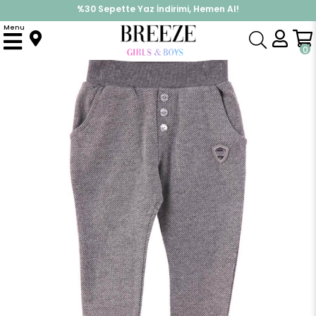
%30 Sepette Yaz İndirimi, Hemen Al!
İndirimlere ek %10 İndirimi Kap, Hemen Üye Ol!
Menu
Anasayfa
Erkek Çocuk
Alt Giyim
Eşofman Altı
Erkek Çocuk Eşofman Altı Gri (1.5-5 Yaş)
0