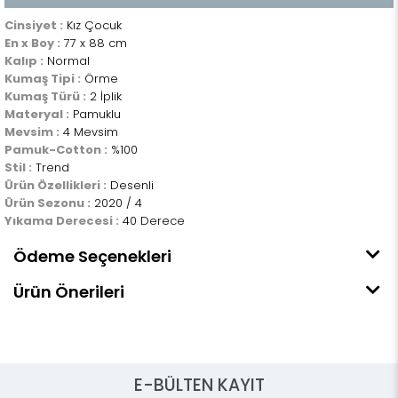
Cinsiyet :
Kız Çocuk
En x Boy :
77 x 88 cm
Kalıp :
Normal
Kumaş Tipi :
Örme
Kumaş Türü :
2 İplik
Materyal :
Pamuklu
Mevsim :
4 Mevsim
Pamuk-Cotton :
%100
Stil :
Trend
Ürün Özellikleri :
Desenli
Ürün Sezonu :
2020 / 4
Yıkama Derecesi :
40 Derece
Ödeme Seçenekleri
Ürün Önerileri
E-BÜLTEN KAYIT