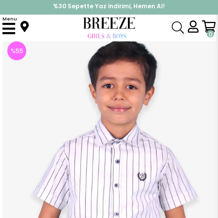
%30 Sepette Yaz İndirimi, Hemen Al!
İndirimlere ek %10 İndirimi Kap, Hemen Üye Ol!
Menu
Anasayfa
Erkek Çocuk
Üst Giyim
Gömlek
Erkek Çocuk Gömlek Çizgili Ekru(5 Yaş)
0
%
55
İndirim