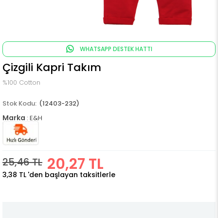
WHATSAPP DESTEK HATTI
Çizgili Kapri Takım
%100 Cotton
(12403-232)
Marka
:
E&H
20,27 TL
25,46 TL
3,38 TL
'den başlayan taksitlerle