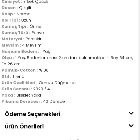
Cinsiyet :
Erkek Çocuk
Desen :
Çizgili
Kalıp :
Normal
Kol Tipi :
Uzun
Kumaş Tipi :
Örme
Kumaş Türü :
Penye
Materyal :
Pamuklu
Mevsim :
4 Mevsim
Numune Bedeni :
1 Yaş
Ölçü :
1 Yaş, Bedenler arası 2 cm fark bulunmaktadır., Boy 34 cm,
En 26 cm
Pamuk-Cotton :
%100
Stil :
Trend
Ürün Özellikleri :
Omuzu Düğmelidir
Ürün Sezonu :
2020 / 4
Yaka :
Bisiklet Yaka
Yıkama Derecesi :
40 Derece
Ödeme Seçenekleri
Ürün Önerileri