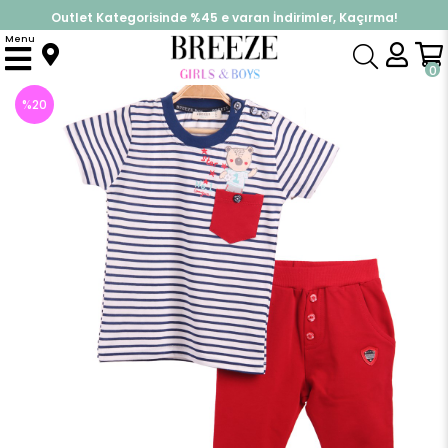
Outlet Kategorisinde %45 e varan İndirimler, Kaçırma!
İndirimlere ek %10 İndirimi Kap, Hemen Üye Ol!
Menu
Anasayfa
Erkek Bebek
Takımlar
Kapri & Şort Takım
Çizgili Kapri Takım
0
%
20
İndirim