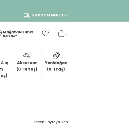
KARGOM NEREDE?
Mağazalarımız
0
Nerede?
& İç
Aksesuar
Yenidoğan
im
(0-14 Yaş)
(0-1 Yaş)
Yaş)
Önceki Sayfaya Dön