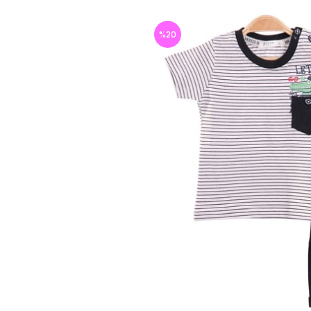
%
20
İndirim