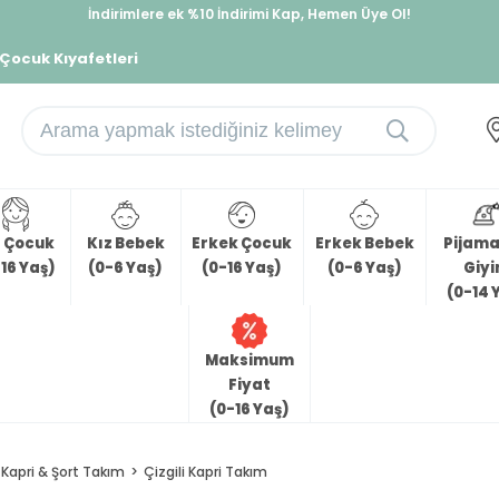
İndirimlere ek %10 İndirimi Kap, Hemen Üye Ol!
%30 Sepette Yaz İndirimi, Hemen Al!
 Çocuk Kıyafetleri
z Çocuk
Kız Bebek
Erkek Çocuk
Erkek Bebek
Pijama 
16 Yaş)
(0-6 Yaş)
(0-16 Yaş)
(0-6 Yaş)
Giy
(0-14 
Maksimum
Fiyat
(0-16 Yaş)
Kapri & Şort Takım
Çizgili Kapri Takım