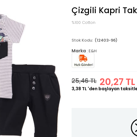
Çizgili Kapri Ta
%100 Cotton
(12403-96)
Marka
:
E&H
20,27 TL
25,46 TL
3,38 TL
'den başlayan taksitl