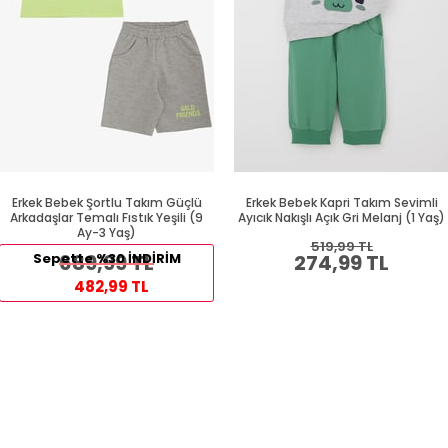
Erkek Bebek Şortlu Takım Güçlü
Erkek Bebek Kapri Takım Sevimli
Arkadaşlar Temalı Fıstık Yeşili (9
Ayıcık Nakışlı Açık Gri Melanj (1 Yaş)
Ay-3 Yaş)
519,99 TL
Sepette %30 İNDİRİM
689,99 TL
274,99 TL
482,99 TL