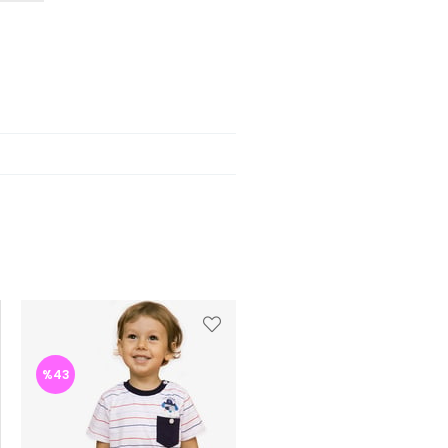
%43
%47