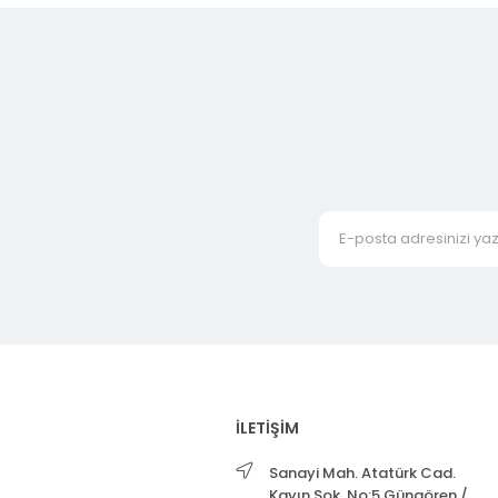
İLETİŞİM
Sanayi Mah. Atatürk Cad.
Kayın Sok. No:5 Güngören /