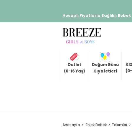
Hesaplı Fiyatlarla Sağlıklı Bebek
Kı
Outlet
Doğum Günü
(0-
(0-16 Yaş)
Kıyafetleri
Anasayfa
Erkek Bebek
Takımlar