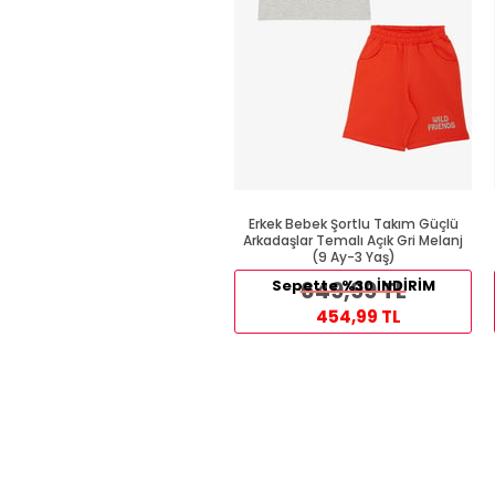
Erkek Bebek Şortlu Takım Güçlü
Arkadaşlar Temalı Açık Gri Melanj
(9 Ay-3 Yaş)
Sepette %30 İNDİRİM
649,99 TL
454,99 TL