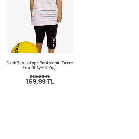
Erkek Bebek Kapri Pantolonlu Takım
Erkek Bebek Kapri Takım Sevim
Ekru (6 Ay-1.5 Yaş)
Ayıcık Nakışlı Sarı (9 Ay-1.5 Ya
299,99 TL
679,99 TL
169,99 TL
359,99 TL