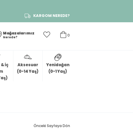
KARGOM NEREDE?
Mağazalarımız
0
Nerede?
& İç
Aksesuar
Yenidoğan
im
(0-14 Yaş)
(0-1 Yaş)
Yaş)
Önceki Sayfaya Dön