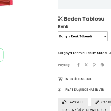
Beden Tablosu
Renk
Kargoya Tahmini Teslim Süresi
:
A
Paylaş:
İSTEK LISTEME EKLE
FIYAT DÜŞÜNCE HABER VER
TAVSIYE ET
YORUM
SORULAR (0) VE CEVAPLAR (0)