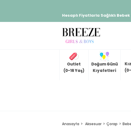
Hesaplı Fiyatlarla Sağlıklı Bebek
Kı
Outlet
Doğum Günü
(0-
(0-16 Yaş)
Kıyafetleri
Anasayfa
Aksesuar
Çorap
Bebe