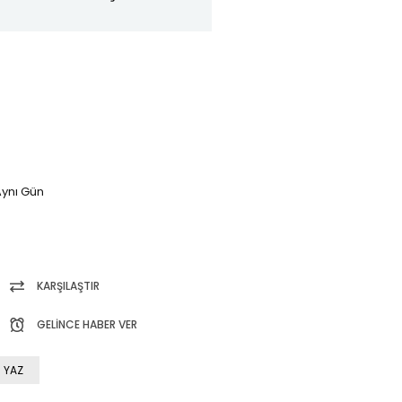
ynı Gün
KARŞILAŞTIR
GELINCE HABER VER
 YAZ