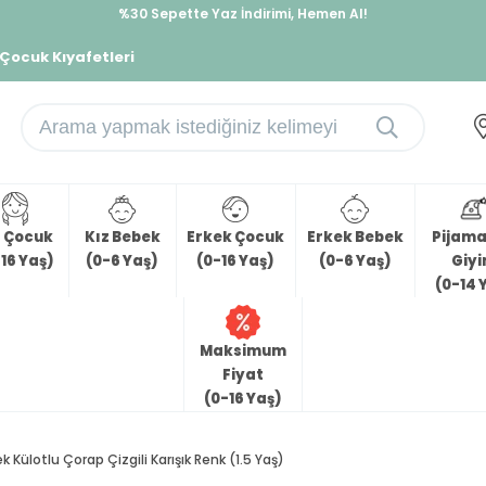
%30 Sepette Yaz İndirimi, Hemen Al!
İndirimlere ek %10 İndirimi Kap, Hemen Üye Ol!
 Çocuk Kıyafetleri
z Çocuk
Kız Bebek
Erkek Çocuk
Erkek Bebek
Pijama 
16 Yaş)
(0-6 Yaş)
(0-16 Yaş)
(0-6 Yaş)
Giy
(0-14 
Maksimum
Fiyat
(0-16 Yaş)
k Külotlu Çorap Çizgili Karışık Renk (1.5 Yaş)