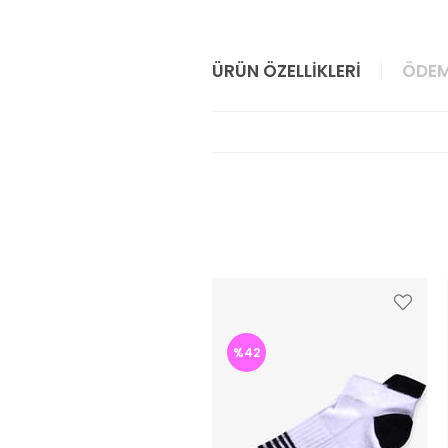
ÜRÜN ÖZELLIKLERI
ÖDEM
%42