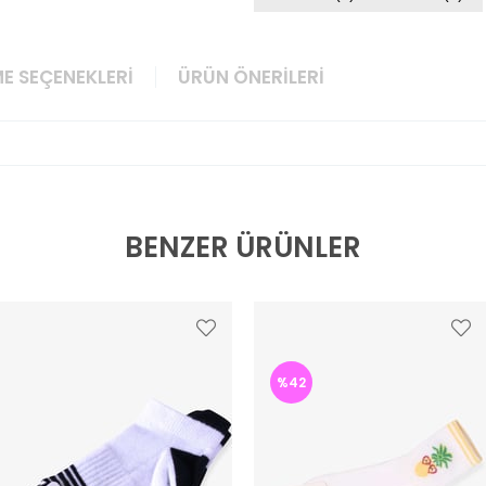
E SEÇENEKLERI
ÜRÜN ÖNERILERI
BENZER ÜRÜNLER
%42