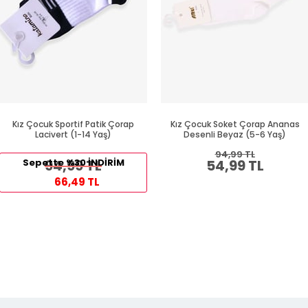
Kız Çocuk Sportif Patik Çorap
Kız Çocuk Soket Çorap Ananas
Lacivert (1-14 Yaş)
Desenli Beyaz (5-6 Yaş)
94,99 TL
Sepette %30 İNDİRİM
94,99 TL
54,99 TL
66,49 TL