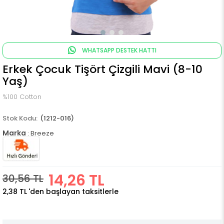
WHATSAPP DESTEK HATTI
Erkek Çocuk Tişört Çizgili Mavi (8-10
Yaş)
%100 Cotton
(1212-016)
Marka
:
Breeze
14,26 TL
30,56 TL
2,38 TL
'den başlayan taksitlerle