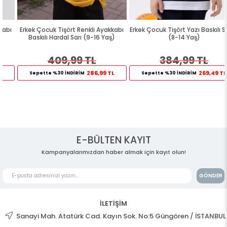
Erkek Çocuk Tişört Renkli Ayakkabı
Erkek Çocuk Tişört Yazı Baskılı Siyah
Baskılı Hardal Sarı (9-16 Yaş)
(8-14 Yaş)
409,99 TL
384,99 TL
286,99 TL
269,49 TL
Sepette %30 İNDİRİM
Sepette %30 İNDİRİM
E-BÜLTEN KAYIT
Kampanyalarımızdan haber almak için kayıt olun!
GÖNDER
İLETİŞİM
Sanayi Mah. Atatürk Cad. Kayın Sok. No:5 Güngören / İSTANBUL