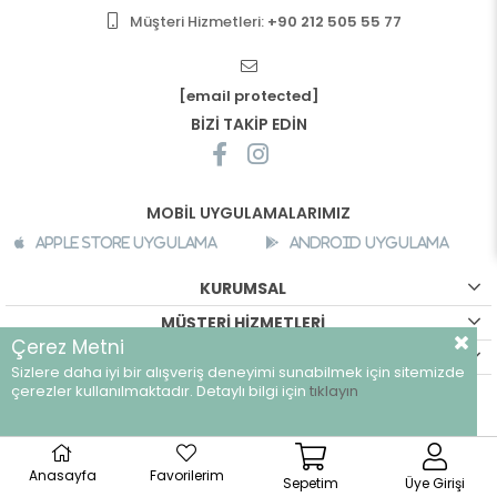
Müşteri Hizmetleri:
+90 212 505 55 77
[email protected]
BİZİ TAKİP EDİN
MOBİL UYGULAMALARIMIZ
Apple Store Uygulama
Android Uygulama
KURUMSAL
MÜŞTERİ HİZMETLERİ
Çerez Metni
ALIŞVERİŞ BİLGİLERİ
Sizlere daha iyi bir alışveriş deneyimi sunabilmek için sitemizde
©
breeze.com.tr - Tüm hakları saklıdır.
çerezler kullanılmaktadır. Detaylı bilgi için
tıklayın
Anasayfa
Favorilerim
Sepetim
Üye Girişi