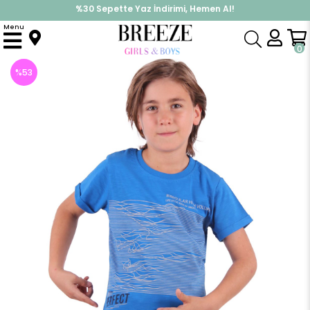
%30 Sepette Yaz İndirimi, Hemen Al!
İndirimlere ek %10 İndirimi Kap, Hemen Üye Ol!
Menu
Anasayfa
Erkek Çocuk
Üst Giyim
Tişört
Erkek Çocuk Tişört Çizgili Mavi (8-10 Yaş)
0
%
53
İndirim