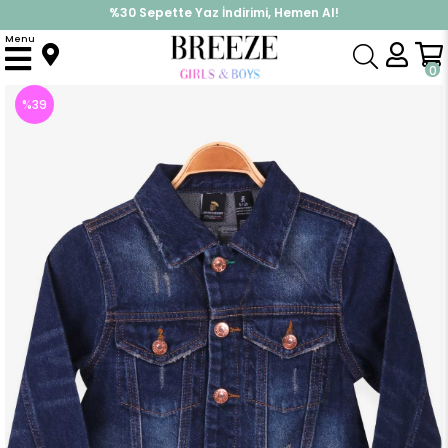
%30 Sepette Yaz İndirimi, Hemen Al!
İndirimlere ek %10 İndirimi Kap, Hemen Üye Ol!
Menu
Anasayfa
Erkek Çocuk
Üst Giyim
Ceket
Çocuk Kot Ceket Baskılı Nakşılı Koyu Mavi (8 Yaş)
0
%
39
İndirim