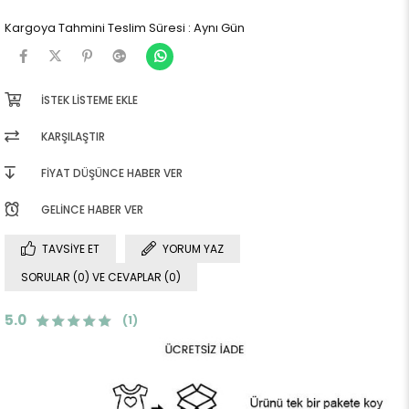
Kargoya Tahmini Teslim Süresi
:
Aynı Gün
İSTEK LISTEME EKLE
KARŞILAŞTIR
FIYAT DÜŞÜNCE HABER VER
GELINCE HABER VER
TAVSIYE ET
YORUM YAZ
SORULAR (0) VE CEVAPLAR (0)
5.0
(1)