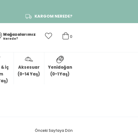
KARGOM NEREDE?
Mağazalarımız
0
Nerede?
& İç
Aksesuar
Yenidoğan
im
(0-14 Yaş)
(0-1 Yaş)
Yaş)
Önceki Sayfaya Dön