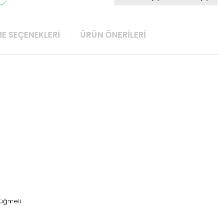
E SEÇENEKLERI
ÜRÜN ÖNERILERI
Düğmeli