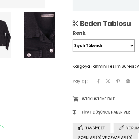
Beden Tablosu
Renk
Kargoya Tahmini Teslim Süresi
:
A
Paylaş:
İSTEK LISTEME EKLE
FIYAT DÜŞÜNCE HABER VER
TAVSIYE ET
YORUM
SORULAR (0) VE CEVAPLAR (0)