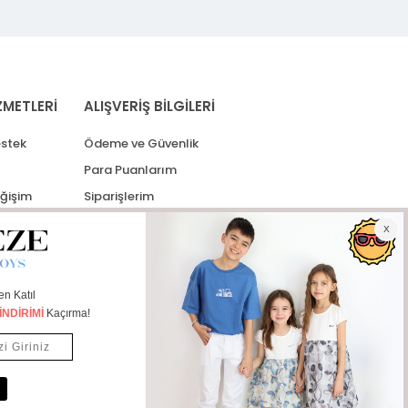
ZMETLERİ
ALIŞVERİŞ BİLGİLERİ
stek
Ödeme ve Güvenlik
Para Puanlarım
eğişim
Siparişlerim
lerim
Kargo Takip
İade Taleplerim