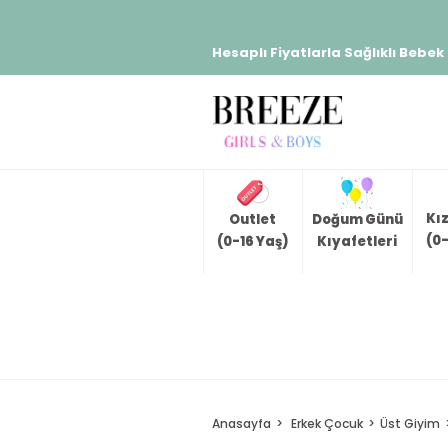
Hesaplı Fiyatlarla Sağlıklı Bebek
Kı
Outlet
Doğum Günü
(0-
(0-16 Yaş)
Kıyafetleri
Anasayfa
Erkek Çocuk
Üst Giyim