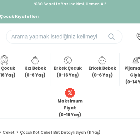
%30 Sepette Yaz İndirimi, Hemen Al!
İndirimlere ek %10 İndirimi Kap, Hemen Üye Ol!
 Çocuk Kıyafetleri
z Çocuk
Kız Bebek
Erkek Çocuk
Erkek Bebek
Pijama 
16 Yaş)
(0-6 Yaş)
(0-16 Yaş)
(0-6 Yaş)
Giy
(0-14 
Maksimum
Fiyat
(0-16 Yaş)
Ceket
Çocuk Kot Ceket Brit Detaylı Siyah (11 Yaş)