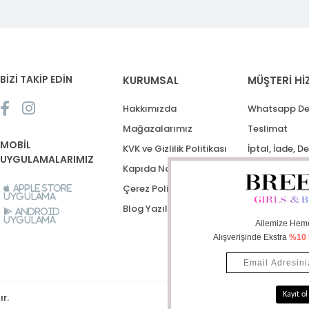
BİZİ TAKİP EDİN
KURUMSAL
MÜŞTERİ Hİ
Hakkımızda
Whatsapp De
Mağazalarımız
Teslimat
MOBİL
KVK ve Gizlilik Politikası
İptal, İade, D
UYGULAMALARIMIZ
Kapıda Nakit Ödeme
Destek Talep
Çerez Politikası
Apple Store
Uygulama
Blog Yazıları
Android
Uygulama
ır.