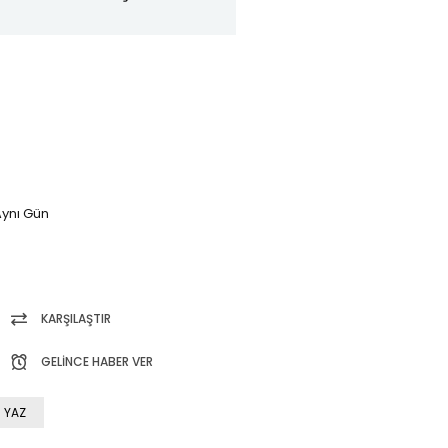
ynı Gün
KARŞILAŞTIR
GELINCE HABER VER
 YAZ