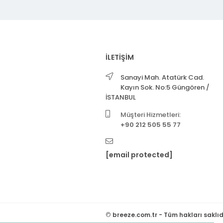
İLETİŞİM
Sanayi Mah. Atatürk Cad.
Kayın Sok. No:5 Güngören /
İSTANBUL
Müşteri Hizmetleri:
+90 212 505 55 77
[email protected]
©
breeze.com.tr - Tüm hakları saklıd