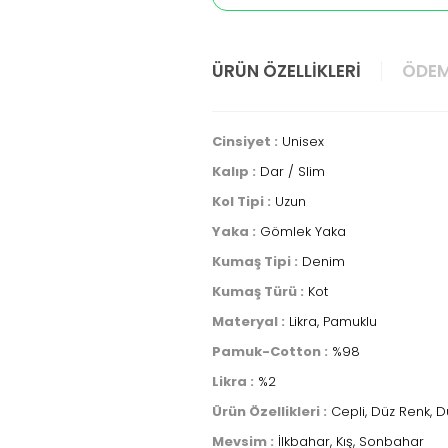
ÜRÜN ÖZELLIKLERI
ÖDEM
Cinsiyet :
Unisex
Kalıp :
Dar / Slim
Kol Tipi :
Uzun
Yaka :
Gömlek Yaka
Kumaş Tipi :
Denim
Kumaş Türü :
Kot
Materyal :
Likra, Pamuklu
Pamuk-Cotton :
%98
Likra :
%2
Ürün Özellikleri :
Cepli, Düz Renk, 
Mevsim :
İlkbahar, Kış, Sonbahar