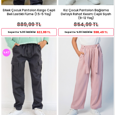
Erkek Çocuk Pantolon Kargo Cepli
Kız Çocuk Pantolon Bağlama
Beli Lastikli Füme (1.5-5 Yaş)
Detaylı Rahat Kesim Cepli Siyah
(9-12 Yaş)
889,99 TL
854,99 TL
622,99 TL
598,49 TL
Sepette %30 İNDİRİM
Sepette %30 İNDİRİM
%47