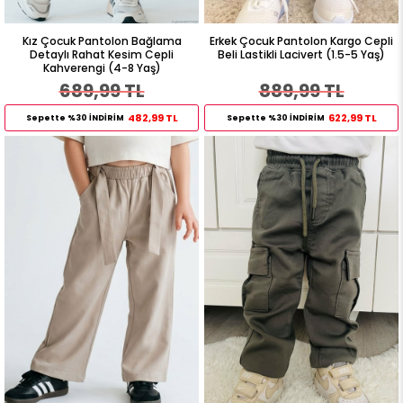
Kız Çocuk Pantolon Bağlama
Erkek Çocuk Pantolon Kargo Cepli
Detaylı Rahat Kesim Cepli
Beli Lastikli Lacivert (1.5-5 Yaş)
Kahverengi (4-8 Yaş)
689,99 TL
889,99 TL
482,99 TL
622,99 TL
Sepette %30 İNDİRİM
Sepette %30 İNDİRİM