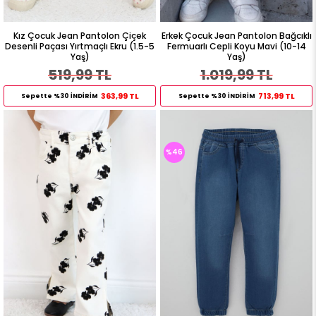
Kız Çocuk Jean Pantolon Çiçek
Erkek Çocuk Jean Pantolon Bağcıklı
Desenli Paçası Yırtmaçlı Ekru (1.5-5
Fermuarlı Cepli Koyu Mavi (10-14
Yaş)
Yaş)
519,99 TL
1.019,99 TL
363,99 TL
713,99 TL
Sepette %30 İNDİRİM
Sepette %30 İNDİRİM
%46