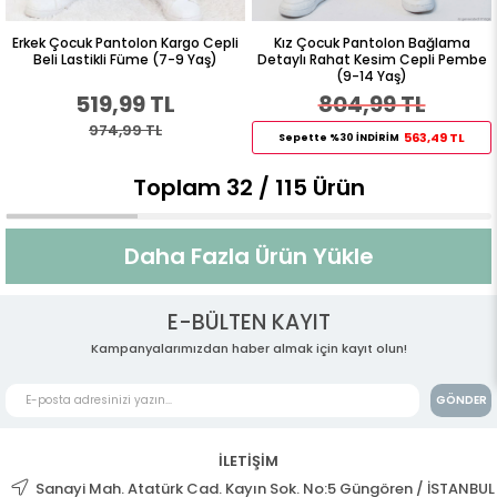
Erkek Çocuk Pantolon Kargo Cepli
Kız Çocuk Pantolon Bağlama
Beli Lastikli Füme (7-9 Yaş)
Detaylı Rahat Kesim Cepli Pembe
(9-14 Yaş)
519,99 TL
804,99 TL
974,99 TL
563,49 TL
Sepette %30 İNDİRİM
Toplam
32
/
115
Ürün
Daha Fazla Ürün Yükle
E-BÜLTEN KAYIT
Kampanyalarımızdan haber almak için kayıt olun!
GÖNDER
İLETİŞİM
Sanayi Mah. Atatürk Cad. Kayın Sok. No:5 Güngören / İSTANBUL