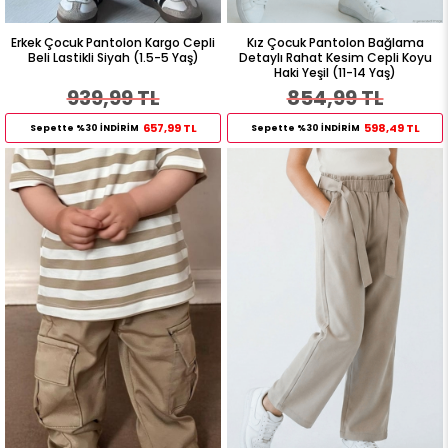
Erkek Çocuk Pantolon Kargo Cepli
Kız Çocuk Pantolon Bağlama
Beli Lastikli Siyah (1.5-5 Yaş)
Detaylı Rahat Kesim Cepli Koyu
Haki Yeşil (11-14 Yaş)
939,99 TL
854,99 TL
657,99 TL
598,49 TL
Sepette %30 İNDİRİM
Sepette %30 İNDİRİM