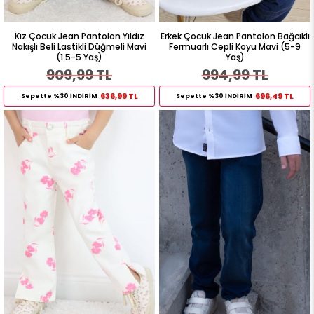
Kız Çocuk Jean Pantolon Yıldız
Erkek Çocuk Jean Pantolon Bağcıklı
Nakışlı Beli Lastikli Düğmeli Mavi
Fermuarlı Cepli Koyu Mavi (5-9
(1.5-5 Yaş)
Yaş)
909,99 TL
994,99 TL
636,99 TL
696,49 TL
Sepette %30 İNDİRİM
Sepette %30 İNDİRİM