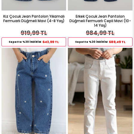
Kız Çocuk Jean Pantolon Yıkamalı
Erkek Çocuk Jean Pantolon
Fermuarlı Düğmeli Mavi (4-8 Yaş)
Düğmeli Fermuarlı Cepli Mavi (10-
14 Yaş)
919,99 TL
984,99 TL
643,99 TL
689,49 TL
Sepette %30 İNDİRİM
Sepette %30 İNDİRİM