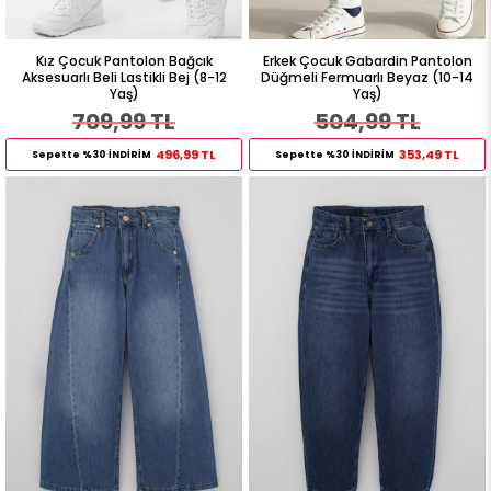
Kız Çocuk Pantolon Bağcık
Erkek Çocuk Gabardin Pantolon
Aksesuarlı Beli Lastikli Bej (8-12
Düğmeli Fermuarlı Beyaz (10-14
Yaş)
Yaş)
709,99 TL
504,99 TL
496,99 TL
353,49 TL
Sepette %30 İNDİRİM
Sepette %30 İNDİRİM