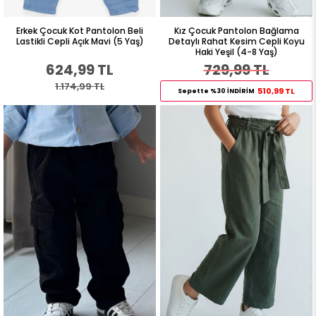
Erkek Çocuk Kot Pantolon Beli
Kız Çocuk Pantolon Bağlama
Lastikli Cepli Açık Mavi (5 Yaş)
Detaylı Rahat Kesim Cepli Koyu
Haki Yeşil (4-8 Yaş)
624,99 TL
729,99 TL
1.174,99 TL
510,99 TL
Sepette %30 İNDİRİM