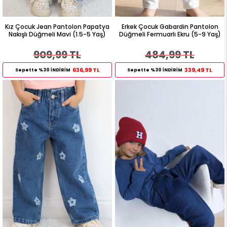
Kız Çocuk Jean Pantolon Papatya
Erkek Çocuk Gabardin Pantolon
Nakışlı Düğmeli Mavi (1.5-5 Yaş)
Düğmeli Fermuarlı Ekru (5-9 Yaş)
909,99 TL
484,99 TL
636,99 TL
339,49 TL
Sepette %30 İNDİRİM
Sepette %30 İNDİRİM