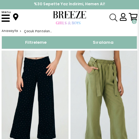
İndirimlere ek %10 İndirimi Kap, Hemen Üye Ol!
%30 Sepette Yaz İndirimi, Hemen Al!
Menu
0
Anasayfa
Çocuk Pantolonları
Filtreleme
Sıralama