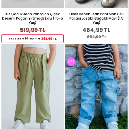
Kız Çocuk Jean Pantolon Çiçek
Erkek Bebek Jean Pantolon Beli
Desenli Paçası Yırtmaçlı Ekru (1.5-5
Paçası Lastikli Bağcıklı Mavi (1.5
Yaş)
Yaş)
519,99 TL
464,99 TL
854,99 TL
363,99 TL
Sepette %30 İNDİRİM
%45