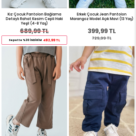
Kız Çocuk Pantolon Bağlama
Erkek Çocuk Jean Pantolon
Detaylı Rahat Kesim Cepli Haki
Marangoz Model Açık Mavi (13 Yaş)
Yeşil (4-8 Yaş)
689,99 TL
399,99 TL
729,99 TL
482,99 TL
Sepette %30 İNDİRİM