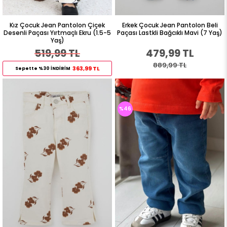
Kız Çocuk Jean Pantolon Çiçek
Erkek Çocuk Jean Pantolon Beli
Desenli Paçası Yırtmaçlı Ekru (1.5-5
Paçası Lastkli Bağcıklı Mavi (7 Yaş)
Yaş)
519,99 TL
479,99 TL
889,99 TL
363,99 TL
Sepette %30 İNDİRİM
%46