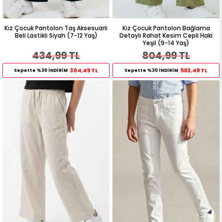
Kız Çocuk Pantolon Taş Aksesuarlı
Kız Çocuk Pantolon Bağlama
Beli Lastikli Siyah (7-12 Yaş)
Detaylı Rahat Kesim Cepli Haki
Yeşil (9-14 Yaş)
434,99 TL
804,99 TL
304,49 TL
563,49 TL
Sepette %30 İNDİRİM
Sepette %30 İNDİRİM