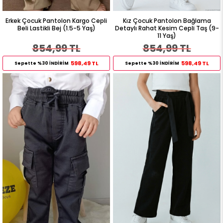
Erkek Çocuk Pantolon Kargo Cepli
Kız Çocuk Pantolon Bağlama
Beli Lastikli Bej (1.5-5 Yaş)
Detaylı Rahat Kesim Cepli Taş (9-
11 Yaş)
854,99 TL
854,99 TL
598,49 TL
598,49 TL
Sepette %30 İNDİRİM
Sepette %30 İNDİRİM