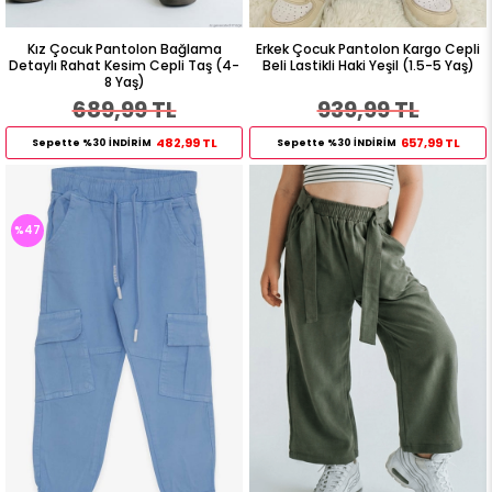
Kız Çocuk Pantolon Bağlama
Erkek Çocuk Pantolon Kargo Cepli
Detaylı Rahat Kesim Cepli Taş (4-
Beli Lastikli Haki Yeşil (1.5-5 Yaş)
8 Yaş)
689,99 TL
939,99 TL
482,99 TL
657,99 TL
Sepette %30 İNDİRİM
Sepette %30 İNDİRİM
%47