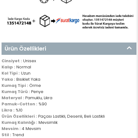
Ürün Özellikleri
Cinsiyet :
Unisex
Kalıp :
Normal
Kol Tipi :
Uzun
Yaka :
Bisiklet Yaka
Kumaş Tipi :
Örme
Kumaş Türü :
Penye
Materyal :
Pamuklu, Likra
Pamuk-Cotton :
%90
Likra :
%10
Ürün Özellikleri :
Paçası Lastikli, Desenli, Beli Lastikli
Kumaş Kalınlığı :
Mevsimlik
Mevsim :
4 Mevsim
Stil :
Trend