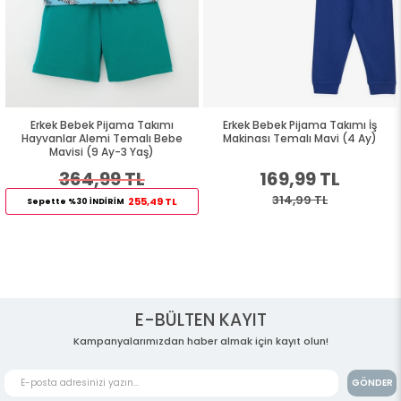
Erkek Bebek Pijama Takımı
Erkek Bebek Pijama Takımı İş
Hayvanlar Alemi Temalı Bebe
Makinası Temalı Mavi (4 Ay)
Mavisi (9 Ay-3 Yaş)
364,99 TL
169,99 TL
314,99 TL
255,49 TL
Sepette %30 İNDİRİM
E-BÜLTEN KAYIT
Kampanyalarımızdan haber almak için kayıt olun!
GÖNDER