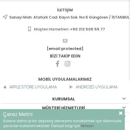
İLETİŞİM
Sanayi Mah. Atatürk Cad. Kayın Sok. No:5 Güngören / İSTANBUL
Müşteri Hizmetleri:
+90 212 505 55 77
[email protected]
BİZİ TAKİP EDİN
MOBİL UYGULAMALARIMIZ
Apple Store Uygulama
Android Uygulama
KURUMSAL
MÜŞTERİ HİZMETLERİ
Çerez Metni
ALIŞVERİŞ BİLGİLERİ
Sizlere daha iyi bir alışveriş deneyimi sunabilmek için sitemizde
©
breeze.com.tr - Tüm hakları saklıdır.
çerezler kullanılmaktadır. Detaylı bilgi için
tıklayın