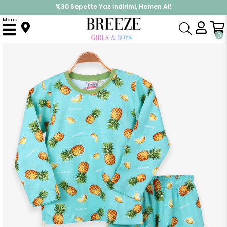
%30 Sepette Yaz İndirimi, Hemen Al!
İndirimlere ek %10 İndirimi Kap, Hemen Üye Ol!
Menu
Anasayfa
Pijama & İç Giyim
ERKEK
Pijama Takımı
Çocuk Pijama Takımı Ananas Desenli Mint Yeşili (4 Yaş)
0