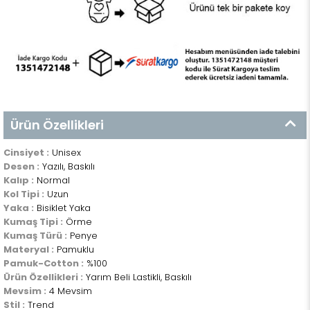
Ürün Özellikleri
Cinsiyet :
Unisex
Desen :
Yazılı, Baskılı
Kalıp :
Normal
Kol Tipi :
Uzun
Yaka :
Bisiklet Yaka
Kumaş Tipi :
Örme
Kumaş Türü :
Penye
Materyal :
Pamuklu
Pamuk-Cotton :
%100
Ürün Özellikleri :
Yarım Beli Lastikli, Baskılı
Mevsim :
4 Mevsim
Stil :
Trend