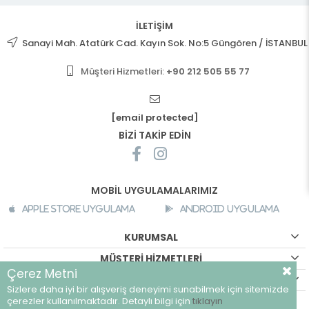
İLETİŞİM
Sanayi Mah. Atatürk Cad. Kayın Sok. No:5 Güngören / İSTANBUL
Müşteri Hizmetleri:
+90 212 505 55 77
[email protected]
BİZİ TAKİP EDİN
MOBİL UYGULAMALARIMIZ
Apple Store Uygulama
Android Uygulama
KURUMSAL
MÜŞTERİ HİZMETLERİ
Çerez Metni
ALIŞVERİŞ BİLGİLERİ
Sizlere daha iyi bir alışveriş deneyimi sunabilmek için sitemizde
©
breeze.com.tr - Tüm hakları saklıdır.
çerezler kullanılmaktadır. Detaylı bilgi için
tıklayın