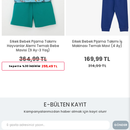
Erkek Bebek Pijama Takımı
Erkek Bebek Pijama Takımı İş
Hayvanlar Alemi Temalı Bebe
Makinası Temalı Mavi (4 Ay)
Mavisi (9 Ay-3 Yaş)
364,99 TL
169,99 TL
314,99 TL
255,49 TL
Sepette %30 İNDİRİM
E-BÜLTEN KAYIT
Kampanyalarımızdan haber almak için kayıt olun!
GÖNDER