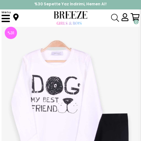
%30 Sepette Yaz İndirimi, Hemen Al!
İndirimlere ek %10 İndirimi Kap, Hemen Üye Ol!
Menu
Anasayfa
Pijama & İç Giyim
ERKEK
Pijama Takımı
Çocuk Pijama Takımı Baskılı Beyaz (2 Yaş)
0
%
31
İndirim