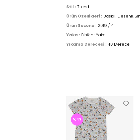
Stil :
Trend
Ürün Özellikleri :
Baskılı, Desenli, Si
Ürün Sezonu :
2019 / 4
Yaka :
Bisiklet Yaka
Yıkama Derecesi :
40 Derece
%47