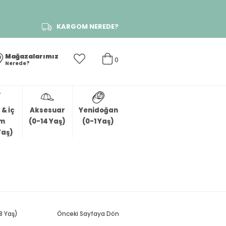
KARGOM NEREDE?
Mağazalarımız
0
Nerede?
& İç
Aksesuar
Yenidoğan
im
(0-14 Yaş)
(0-1 Yaş)
Yaş)
8 Yaş)
Önceki Sayfaya Dön