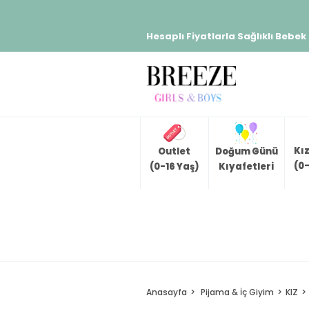
Hesaplı Fiyatlarla Sağlıklı Bebek
Kı
Outlet
Doğum Günü
(0-
(0-16 Yaş)
Kıyafetleri
Anasayfa
Pijama & İç Giyim
KIZ