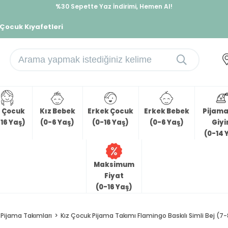
İndirimlere ek %10 İndirimi Kap, Hemen Üye Ol!
%30 Sepette Yaz İndirimi, Hemen Al!
 Çocuk Kıyafetleri
z Çocuk
Kız Bebek
Erkek Çocuk
Erkek Bebek
Pijama 
16 Yaş)
(0-6 Yaş)
(0-16 Yaş)
(0-6 Yaş)
Giy
(0-14 
Maksimum
Fiyat
(0-16 Yaş)
Pijama Takımları
Kız Çocuk Pijama Takımı Flamingo Baskılı Simli Bej (7-