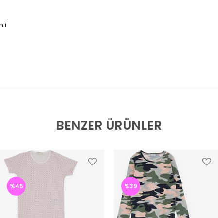
mli
BENZER ÜRÜNLER
%45
%39