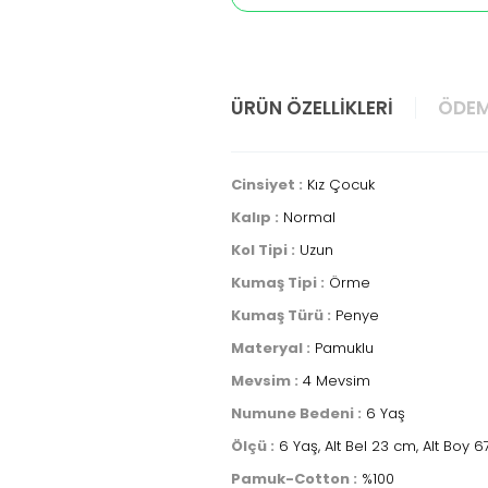
ÜRÜN ÖZELLIKLERI
ÖDEM
Cinsiyet :
Kız Çocuk
Kalıp :
Normal
Kol Tipi :
Uzun
Kumaş Tipi :
Örme
Kumaş Türü :
Penye
Materyal :
Pamuklu
Mevsim :
4 Mevsim
Numune Bedeni :
6 Yaş
Ölçü :
6 Yaş, Alt Bel 23 cm, Alt Boy 
Pamuk-Cotton :
%100