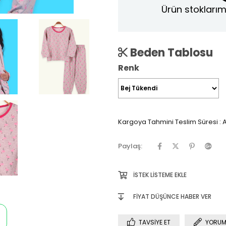
Ürün stoklarım
Beden Tablosu
Renk
Kargoya Tahmini Teslim Süresi
:
A
Paylaş:
İSTEK LISTEME EKLE
FIYAT DÜŞÜNCE HABER VER
TAVSIYE ET
YORUM