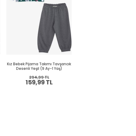
Kız Bebek Pijama Takımı Tavşancık
Kız Bebek Pijama Takımı Unic
Desenli Yeşil (9 Ay-1 Yaş)
Desenli Ekru (1.5 Yaş)
294,99 TL
394,99 TL
159,99 TL
214,99 TL