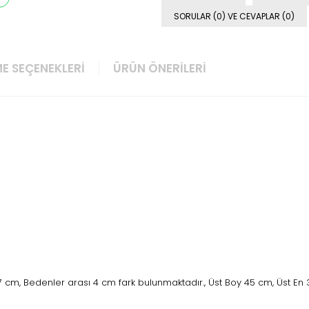
SORULAR (0) VE CEVAPLAR (0)
E SEÇENEKLERI
ÜRÜN ÖNERILERI
67 cm, Bedenler arası 4 cm fark bulunmaktadır., Üst Boy 45 cm, Üst En