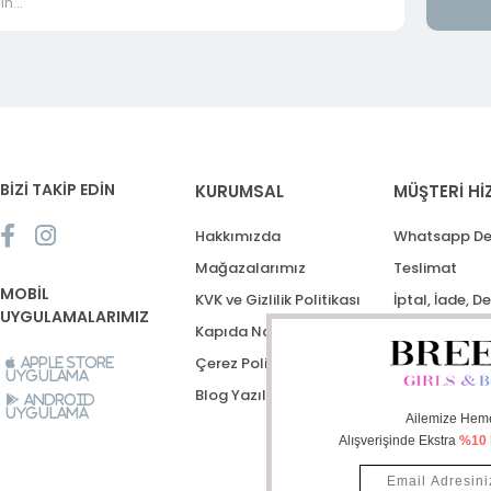
BİZİ TAKİP EDİN
KURUMSAL
MÜŞTERİ Hİ
Hakkımızda
Whatsapp De
Mağazalarımız
Teslimat
MOBİL
KVK ve Gizlilik Politikası
İptal, İade, D
UYGULAMALARIMIZ
Kapıda Nakit Ödeme
Destek Talep
Çerez Politikası
Apple Store
Uygulama
Blog Yazıları
Android
Uygulama