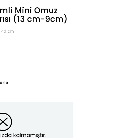
imli Mini Omuz
arısı (13 cm-9cm)
: 40 cm
erle
ızda kalmamıştır.