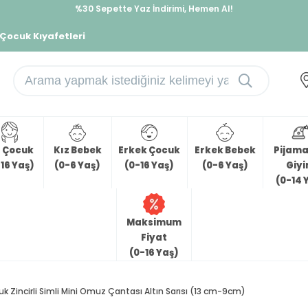
%30 Sepette Yaz İndirimi, Hemen Al!
İndirimlere ek %10 İndirimi Kap, Hemen Üye Ol!
 Çocuk Kıyafetleri
z Çocuk
Kız Bebek
Erkek Çocuk
Erkek Bebek
Pijama 
16 Yaş)
(0-6 Yaş)
(0-16 Yaş)
(0-6 Yaş)
Giy
(0-14 
Maksimum
Fiyat
(0-16 Yaş)
k Zincirli Simli Mini Omuz Çantası Altın Sarısı (13 cm-9cm)