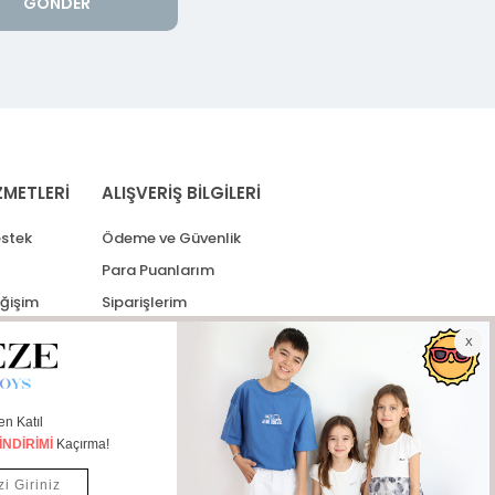
GÖNDER
ZMETLERİ
ALIŞVERİŞ BİLGİLERİ
stek
Ödeme ve Güvenlik
Para Puanlarım
eğişim
Siparişlerim
lerim
Kargo Takip
İade Taleplerim