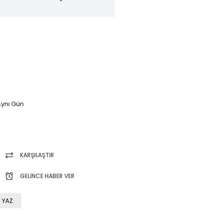
ynı Gün
KARŞILAŞTIR
GELINCE HABER VER
 YAZ