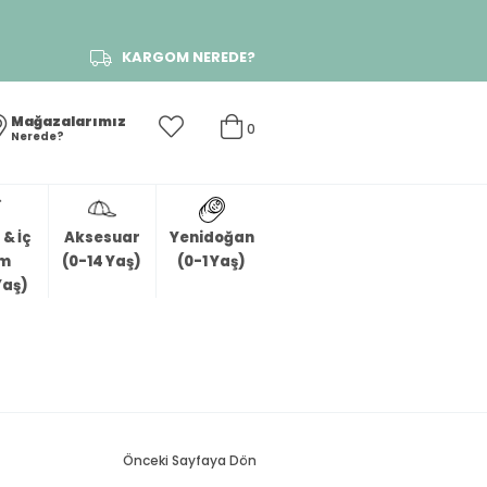
KARGOM NEREDE?
Mağazalarımız
0
Nerede?
& İç
Aksesuar
Yenidoğan
im
(0-14 Yaş)
(0-1 Yaş)
Yaş)
Önceki Sayfaya Dön