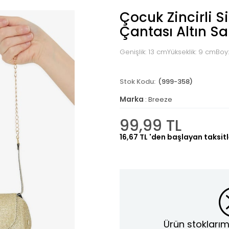
Çocuk Zincirli S
Çantası Altın S
Genişlik: 13 cmYükseklik: 9 cmBoy
(999-358)
Marka
:
Breeze
99,99 TL
16,67 TL
'den başlayan taksitl
Ürün stoklarım