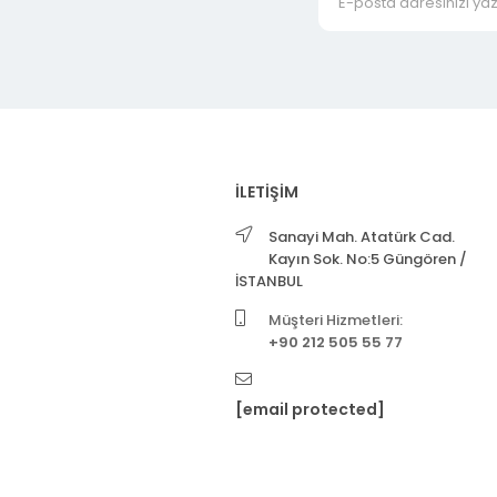
İLETİŞİM
Sanayi Mah. Atatürk Cad.
Kayın Sok. No:5 Güngören /
İSTANBUL
Müşteri Hizmetleri:
+90 212 505 55 77
[email protected]