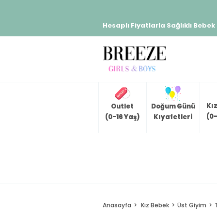
Hesaplı Fiyatlarla Sağlıklı Bebek
Kı
Outlet
Doğum Günü
(0-
(0-16 Yaş)
Kıyafetleri
Anasayfa
Kız Bebek
Üst Giyim