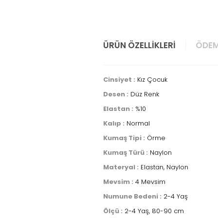
ÜRÜN ÖZELLIKLERI
ÖDEM
Cinsiyet :
Kız Çocuk
Desen :
Düz Renk
Elastan :
%10
Kalıp :
Normal
Kumaş Tipi :
Örme
Kumaş Türü :
Naylon
Materyal :
Elastan, Naylon
Mevsim :
4 Mevsim
Numune Bedeni :
2-4 Yaş
Ölçü :
2-4 Yaş, 80-90 cm