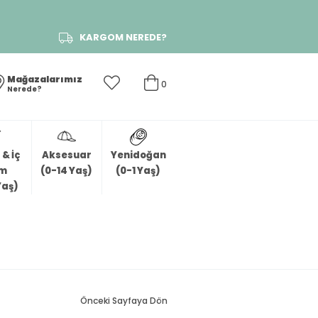
KARGOM NEREDE?
Mağazalarımız
0
Nerede?
& İç
Aksesuar
Yenidoğan
im
(0-14 Yaş)
(0-1 Yaş)
Yaş)
Önceki Sayfaya Dön