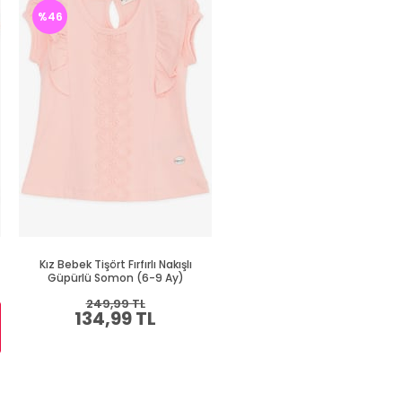
%46
%45
Kız Bebek Tişört Fırfırlı Nakışlı
Kız Bebek Tişört Kelebek Baskı
Güpürlü Somon (6-9 Ay)
Nakışlı Su Yeşili (9 Ay)
249,99 TL
289,99 TL
134,99 TL
159,99 TL