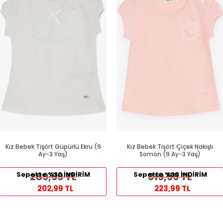
Kız Bebek Tişört Güpürlü Ekru (9
Kız Bebek Tişört Çiçek Nakışlı
Ay-3 Yaş)
Somon (9 Ay-3 Yaş)
Sepette %30 İNDİRİM
289,99 TL
Sepette %30 İNDİRİM
319,99 TL
202,99 TL
223,99 TL