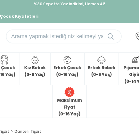
%30 Sepette Yaz İndirimi, Hemen Al!
İndirimlere ek %10 İndirimi Kap, Hemen Üye Ol!
 Çocuk Kıyafetleri
z Çocuk
Kız Bebek
Erkek Çocuk
Erkek Bebek
Pijama 
16 Yaş)
(0-6 Yaş)
(0-16 Yaş)
(0-6 Yaş)
Giy
(0-14 
Maksimum
Fiyat
(0-16 Yaş)
Tişört
Dantelli Tişört