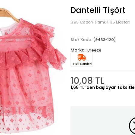
Dantelli Tişört
%95 Cotton-Pamuk %5 Elastan
(9483-120)
Marka
:
Breeze
10,08 TL
1,68 TL
'den başlayan taksitle