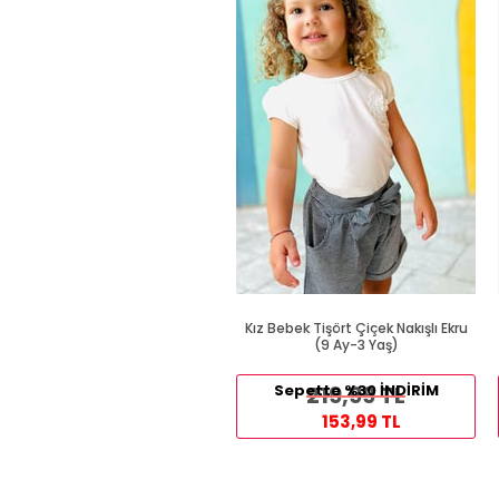
Kız Bebek Tişört Çiçek Nakışlı Ekru
(9 Ay-3 Yaş)
Sepette %30 İNDİRİM
219,99 TL
153,99 TL