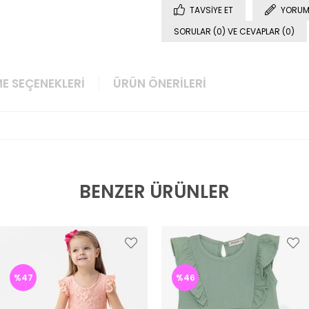
TAVSIYE ET
YORUM
SORULAR (0) VE CEVAPLAR (0)
E SEÇENEKLERI
ÜRÜN ÖNERILERI
BENZER ÜRÜNLER
%47
%46