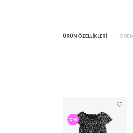
ÜRÜN ÖZELLIKLERI
ÖDEM
%46