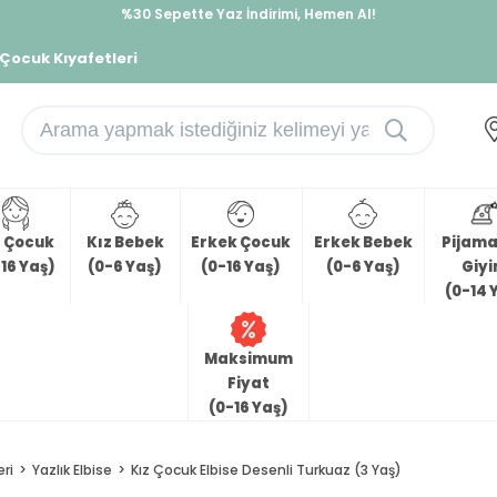
%30 Sepette Yaz İndirimi, Hemen Al!
İndirimlere ek %10 İndirimi Kap, Hemen Üye Ol!
 Çocuk Kıyafetleri
z Çocuk
Kız Bebek
Erkek Çocuk
Erkek Bebek
Pijama 
16 Yaş)
(0-6 Yaş)
(0-16 Yaş)
(0-6 Yaş)
Giy
(0-14 
Maksimum
Fiyat
(0-16 Yaş)
eri
Yazlık Elbise
Kız Çocuk Elbise Desenli Turkuaz (3 Yaş)