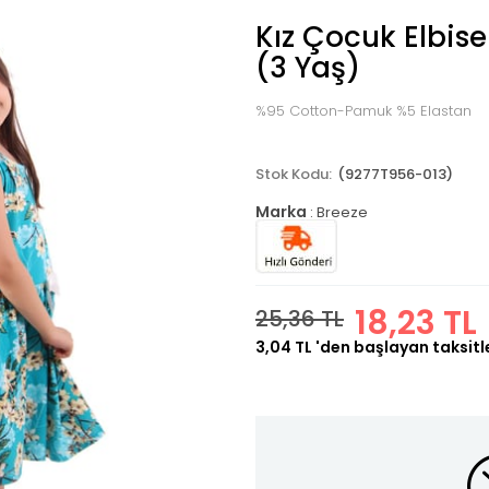
Kız Çocuk Elbise
(3 Yaş)
%95 Cotton-Pamuk %5 Elastan
(9277T956-013)
Marka
:
Breeze
18,23 TL
25,36 TL
3,04 TL
'den başlayan taksitl