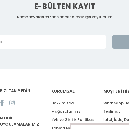
E-BÜLTEN KAYIT
Kampanyalarımızdan haber almak için kayıt olun!
BİZİ TAKİP EDİN
KURUMSAL
MÜŞTERİ Hİ
Hakkımızda
Whatsapp De
Mağazalarımız
Teslimat
MOBİL
KVK ve Gizlilik Politikası
İptal, İade, D
UYGULAMALARIMIZ
Kapıda Nakit Ödeme
Destek Talep