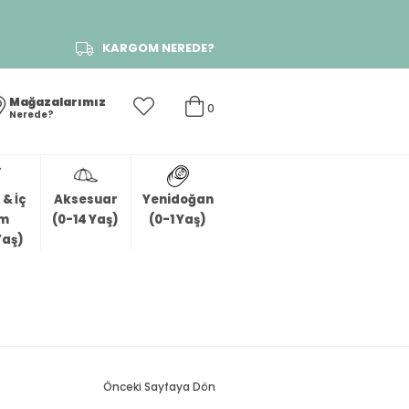
KARGOM NEREDE?
Mağazalarımız
0
Nerede?
& İç
Aksesuar
Yenidoğan
im
(0-14 Yaş)
(0-1 Yaş)
Yaş)
Önceki Sayfaya Dön