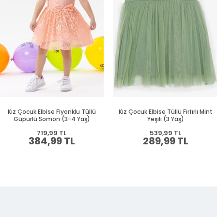
Kız Çocuk Elbise Fiyonklu Tüllü
Kız Çocuk Elbise Tüllü Fırfırlı Mint
Güpürlü Somon (3-4 Yaş)
Yeşili (3 Yaş)
719,99 TL
539,99 TL
384,99 TL
289,99 TL