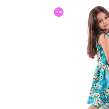
%
28
İndirim