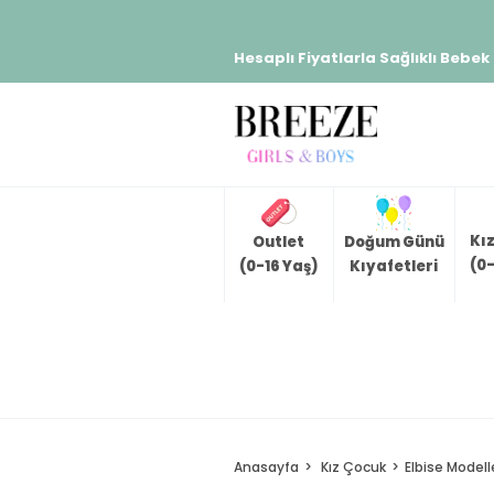
Hesaplı Fiyatlarla Sağlıklı Bebek
Kı
Outlet
Doğum Günü
(0-
(0-16 Yaş)
Kıyafetleri
Anasayfa
Kız Çocuk
Elbise Modell