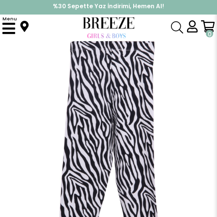
%30 Sepette Yaz İndirimi, Hemen Al!
İndirimlere ek %10 İndirimi Kap, Hemen Üye Ol!
Menu
Anasayfa
Kız Çocuk
Alt Giyim
Tayt
Kız Çocuk Tayt Zebra Desenli Siyah-Beyaz (2-6 Yaş)
0