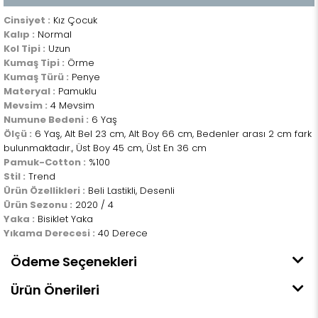
Cinsiyet :
Kız Çocuk
Kalıp :
Normal
Kol Tipi :
Uzun
Kumaş Tipi :
Örme
Kumaş Türü :
Penye
Materyal :
Pamuklu
Mevsim :
4 Mevsim
Numune Bedeni :
6 Yaş
Ölçü :
6 Yaş, Alt Bel 23 cm, Alt Boy 66 cm, Bedenler arası 2 cm fark
bulunmaktadır., Üst Boy 45 cm, Üst En 36 cm
Pamuk-Cotton :
%100
Stil :
Trend
Ürün Özellikleri :
Beli Lastikli, Desenli
Ürün Sezonu :
2020 / 4
Yaka :
Bisiklet Yaka
Yıkama Derecesi :
40 Derece
Ödeme Seçenekleri
Ürün Önerileri