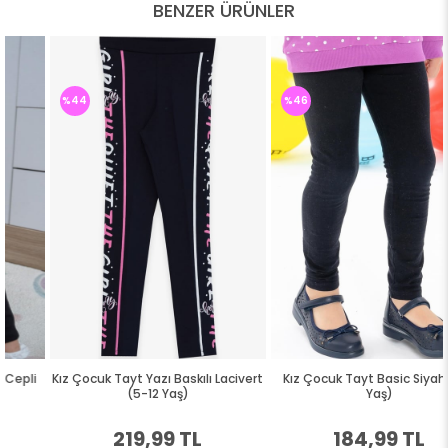
BENZER ÜRÜNLER
%44
%46
Kız Çocuk Tayt Yazı Baskılı Lacivert
Kız Çocuk Tayt Basic Siyah (2-3
(5-12 Yaş)
Yaş)
219,99 TL
184,99 TL