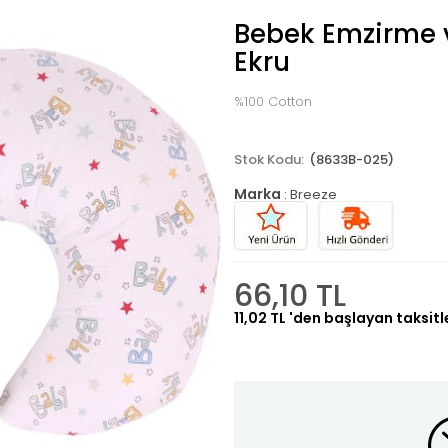
Bebek Emzirme v
Ekru
%100 Cotton
(8633B-025)
Marka
:
Breeze
66,10 TL
11,02 TL
'den başlayan taksitl