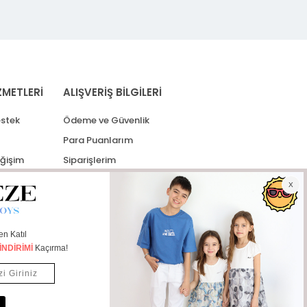
ZMETLERİ
ALIŞVERİŞ BİLGİLERİ
stek
Ödeme ve Güvenlik
Para Puanlarım
eğişim
Siparişlerim
lerim
Kargo Takip
İade Taleplerim