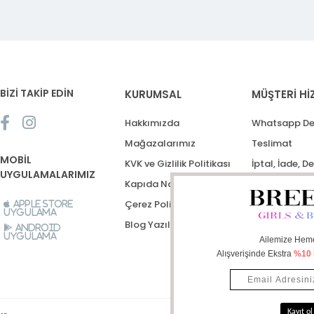
BİZİ TAKİP EDİN
KURUMSAL
MÜŞTERİ Hİ
Hakkımızda
Whatsapp De
Mağazalarımız
Teslimat
MOBİL
KVK ve Gizlilik Politikası
İptal, İade, D
UYGULAMALARIMIZ
Kapıda Nakit Ödeme
Destek Talep
Çerez Politikası
Apple Store
Uygulama
Blog Yazıları
Android
Uygulama