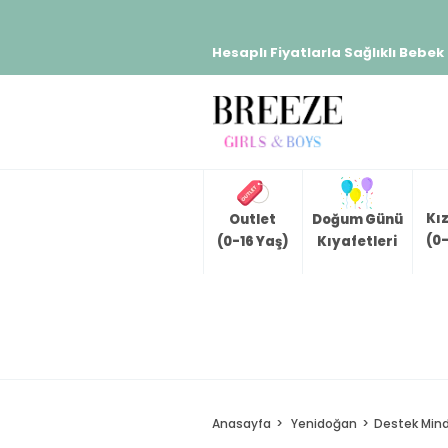
Hesaplı Fiyatlarla Sağlıklı Bebek
Kı
Outlet
Doğum Günü
(0-
(0-16 Yaş)
Kıyafetleri
Anasayfa
Yenidoğan
Destek Mind