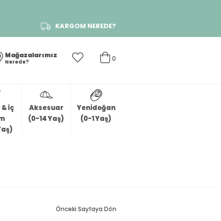
KARGOM NEREDE?
Mağazalarımız
0
Nerede?
& İç
Aksesuar
Yenidoğan
im
(0-14 Yaş)
(0-1 Yaş)
Yaş)
Önceki Sayfaya Dön