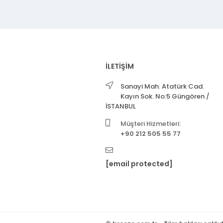
İLETİŞİM
Sanayi Mah. Atatürk Cad.
Kayın Sok. No:5 Güngören /
İSTANBUL
Müşteri Hizmetleri:
+90 212 505 55 77
[email protected]