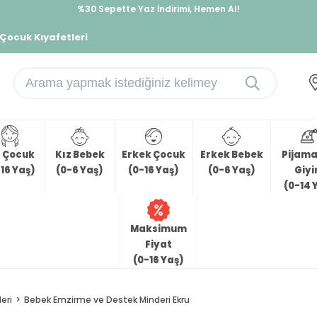
%30 Sepette Yaz İndirimi, Hemen Al!
İndirimlere ek %10 İndirimi Kap, Hemen Üye Ol!
 Çocuk Kıyafetleri
z Çocuk
Kız Bebek
Erkek Çocuk
Erkek Bebek
Pijama 
16 Yaş)
(0-6 Yaş)
(0-16 Yaş)
(0-6 Yaş)
Giy
(0-14 
Maksimum
Fiyat
(0-16 Yaş)
eri
Bebek Emzirme ve Destek Minderi Ekru