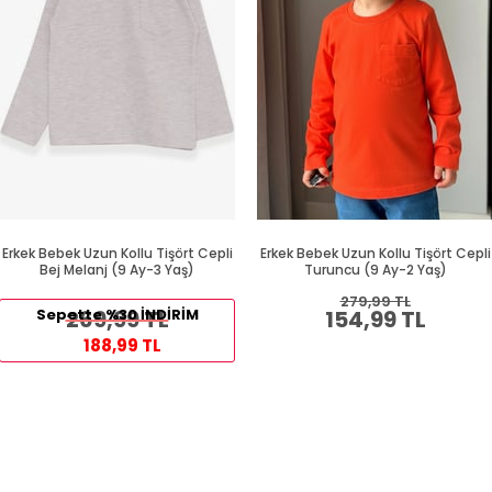
Erkek Bebek Uzun Kollu Tişört Cepli
Erkek Bebek Uzun Kollu Tişört Cepli
Bej Melanj (9 Ay-3 Yaş)
Turuncu (9 Ay-2 Yaş)
279,99 TL
Sepette %30 İNDİRİM
269,99 TL
154,99 TL
188,99 TL