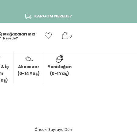
KARGOM NEREDE?
Mağazalarımız
0
Nerede?
& İç
Aksesuar
Yenidoğan
im
(0-14 Yaş)
(0-1 Yaş)
Yaş)
Önceki Sayfaya Dön