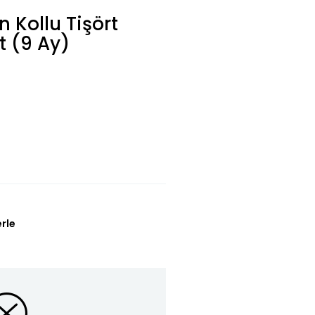
 Kollu Tişört
t (9 Ay)
erle