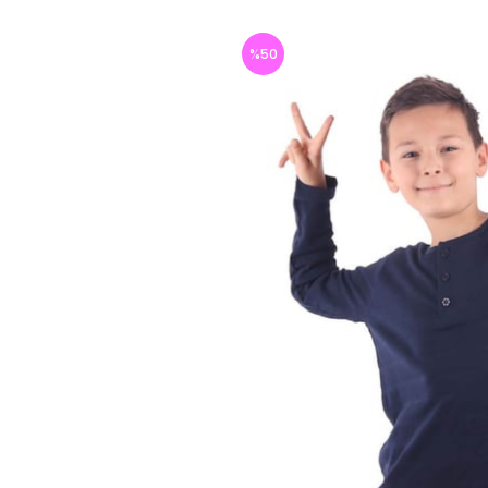
%
50
İndirim