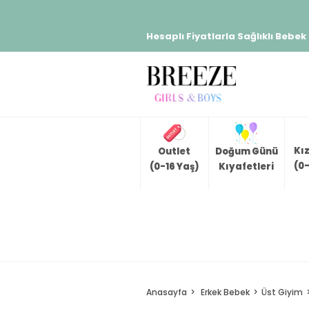
Hesaplı Fiyatlarla Sağlıklı Bebek
Kı
Outlet
Doğum Günü
(0-
(0-16 Yaş)
Kıyafetleri
Anasayfa
Erkek Bebek
Üst Giyim