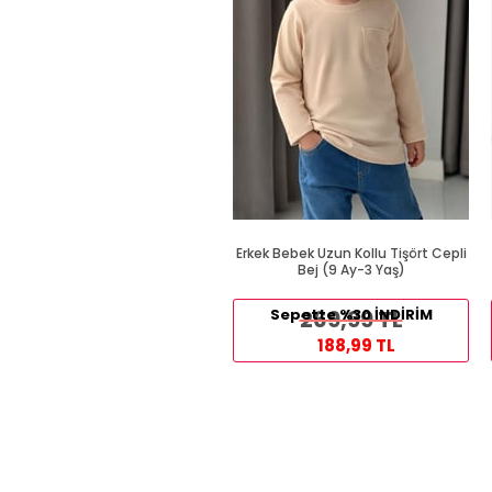
Erkek Bebek Uzun Kollu Tişört Cepli
Bej (9 Ay-3 Yaş)
Sepette %30 İNDİRİM
269,99 TL
188,99 TL