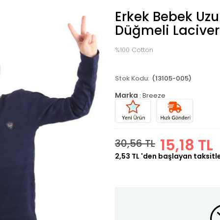
Erkek Bebek Uzun
Düğmeli Laciver
%100 Cotton
(13105-005)
Marka
:
Breeze
15,18 TL
30,56 TL
2,53 TL
'den başlayan taksitl