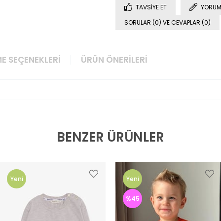
TAVSIYE ET
YORUM
SORULAR (0) VE CEVAPLAR (0)
E SEÇENEKLERI
ÜRÜN ÖNERILERI
BENZER ÜRÜNLER
Yeni
Yeni
Ürün
Ürün
%45