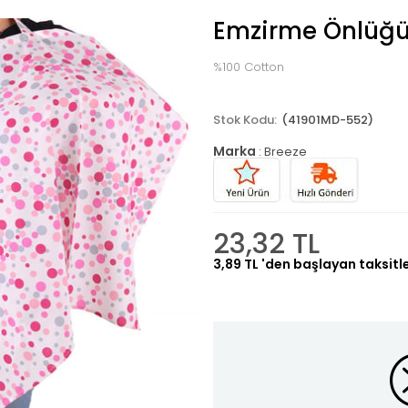
Emzirme Önlüğ
%100 Cotton
(41901MD-552)
Marka
:
Breeze
23,32 TL
3,89 TL
'den başlayan taksitl