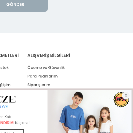
GÖNDER
ZMETLERİ
ALIŞVERİŞ BİLGİLERİ
stek
Ödeme ve Güvenlik
Para Puanlarım
eğişim
Siparişlerim
lerim
Kargo Takip
İade Taleplerim