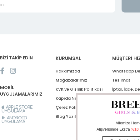
BİZİ TAKİP EDİN
KURUMSAL
MÜŞTERİ Hİ
Hakkımızda
Whatsapp De
Mağazalarımız
Teslimat
MOBİL
KVK ve Gizlilik Politikası
İptal, İade, D
UYGULAMALARIMIZ
Kapıda Nakit Ödeme
Destek Talep
Çerez Politikası
Apple Store
Uygulama
Blog Yazıları
Android
Uygulama