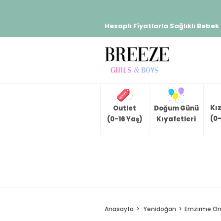
Hesaplı Fiyatlarla Sağlıklı Bebek
Kı
Outlet
Doğum Günü
(0-
(0-16 Yaş)
Kıyafetleri
Anasayfa
Yenidoğan
Emzirme Ön