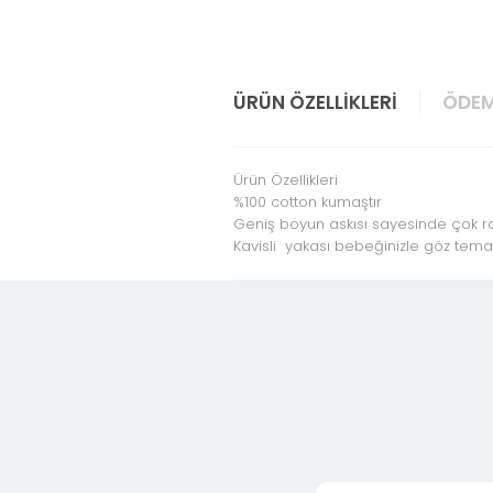
ÜRÜN ÖZELLIKLERI
ÖDEM
Ürün Özellikleri
%100 cotton kumaştır
Geniş boyun askısı sayesinde çok rah
Kavisli yakası bebeğinizle göz temas