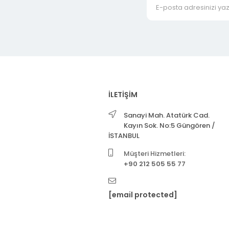
İLETİŞİM
Sanayi Mah. Atatürk Cad.
Kayın Sok. No:5 Güngören /
İSTANBUL
Müşteri Hizmetleri:
+90 212 505 55 77
[email protected]