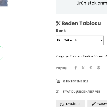
Ürün stoklarım
Beden Tablosu
Renk
Kargoya Tahmini Teslim Süresi
:
A
Paylaş:
İSTEK LISTEME EKLE
FIYAT DÜŞÜNCE HABER VER
TAVSIYE ET
YORUM