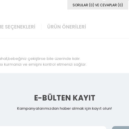
SORULAR (0) VE CEVAPLAR (0)
E SEÇENEKLERI
ÜRÜN ÖNERILERI
at,bebeğiniz çekiştirse bile üzerinde kalır.
ı kurmanızı ve emişini kontrol etmenizi sağlar.
E-BÜLTEN KAYIT
Kampanyalarımızdan haber almak için kayıt olun!