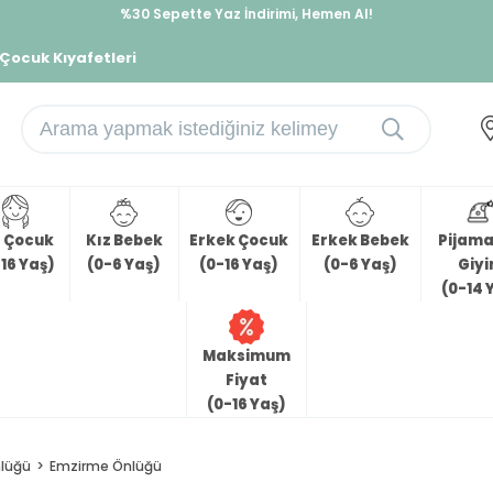
%30 Sepette Yaz İndirimi, Hemen Al!
İndirimlere ek %10 İndirimi Kap, Hemen Üye Ol!
 Çocuk Kıyafetleri
z Çocuk
Kız Bebek
Erkek Çocuk
Erkek Bebek
Pijama 
16 Yaş)
(0-6 Yaş)
(0-16 Yaş)
(0-6 Yaş)
Giy
(0-14 
Maksimum
Fiyat
(0-16 Yaş)
lüğü
Emzirme Önlüğü