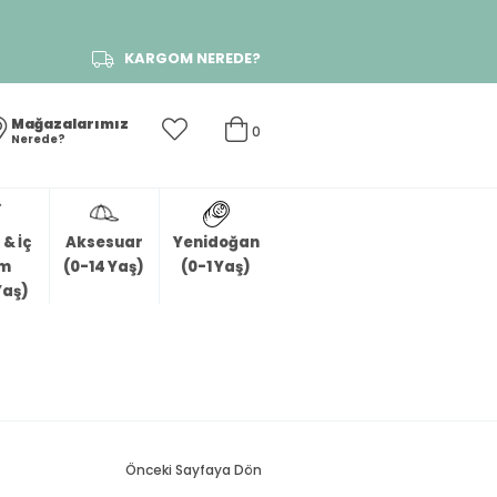
KARGOM NEREDE?
Mağazalarımız
0
Nerede?
& İç
Aksesuar
Yenidoğan
im
(0-14 Yaş)
(0-1 Yaş)
Yaş)
Önceki Sayfaya Dön