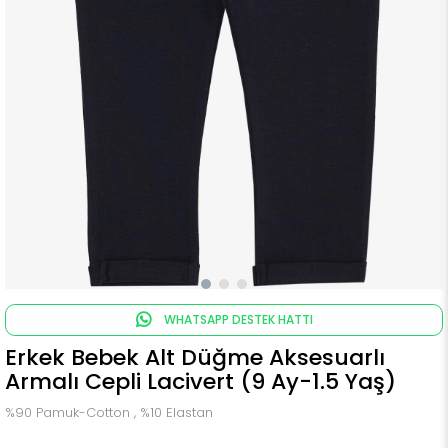
WHATSAPP DESTEK HATTI
Erkek Bebek Alt Düğme Aksesuarlı
Armalı Cepli Lacivert (9 Ay-1.5 Yaş)
%90 Pamuk-Cotton , %10 Elastan