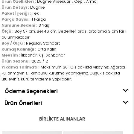
Ürün Özellikleri :
Düğme Aksesuarlı, Cepli, Armalı
Ürün Detayı :
Düğme
Paket İçeriği :
Tekli
Parça Sayısı :
1 Parça
Numune Bedeni :
3 Yaş
Ölçü :
Boy 57 cm, Bel 46 cm, Bedenler arası ortalama 3 cm fark
bulunmaktadır
Boy / Ölçü :
Regular, Standart
Kumaş Kalınlığı :
Orta Kalın
Mevsim :
İlkbahar, Kış, Sonbahar
Ürün Sezonu :
2025 / 2
Yıkama Talimatı :
Maksimum 30 °C sıcaklıkta yıkayınız. Ağartıcı
kullanmayınız. Tamburlu kurutma yapmayınız. Düşük sıcaklıkta
ütüleyiniz. Kuru temizleme yapılabilir.
Ödeme Seçenekleri
Ürün Önerileri