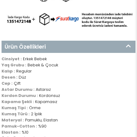
Ürün Özellikleri
Cinsiyet :
Erkek Bebek
Yaş Grubu :
Bebek & Çocuk
Kalıp :
Regular
Desen :
Düz
Cep :
Çift
Astar Durumu :
Astarsız
Kordon Durumu :
Kordonsuz
Kapama Şekli :
Kapamasız
Kumaş Tipi :
Örme
Kumaş Türü :
2 İplik
Materyal :
Pamuklu, Elastan
Pamuk-Cotton :
%90
Elastan :
%10