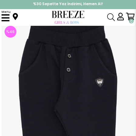
İndirimlere ek %10 İndirimi Kap, Hemen Üye Ol!
Menu
Anasayfa
Erkek Bebek
Alt Giyim
Eşofman Altı
Erkek Bebek Alt Düğme Aksesuarlı Armalı Cepli Lacivert (9 Ay-1.5 Yaş)
0
%
46
İndirim