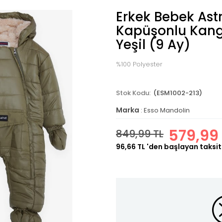
Erkek Bebek Ast
Kapüşonlu Kang
Yeşil (9 Ay)
%100 Polyester
(ESM1002-213)
Marka
:
Esso Mandolin
579,99
849,99 TL
96,66 TL
'den başlayan taksit