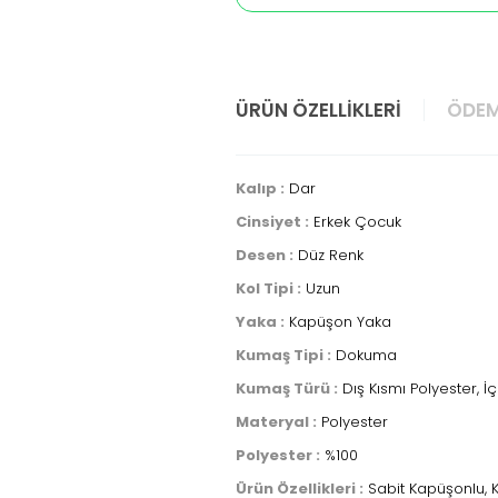
ÜRÜN ÖZELLIKLERI
ÖDEM
Kalıp :
Dar
Cinsiyet :
Erkek Çocuk
Desen :
Düz Renk
Kol Tipi :
Uzun
Yaka :
Kapüşon Yaka
Kumaş Tipi :
Dokuma
Kumaş Türü :
Dış Kısmı Polyester, İç
Materyal :
Polyester
Polyester :
%100
Ürün Özellikleri :
Sabit Kapüşonlu, Ka