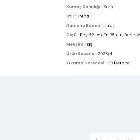
Kumaş Kalınlığı :
Kalın
Stil :
Trend
Numune Bedeni :
1 Yaş
Ölçü :
Boy 62 cm, En 35 cm, Bedenle
Mevsim :
Kış
Ürün Sezonu :
2023/4
Yıkama Derecesi :
30 Derece