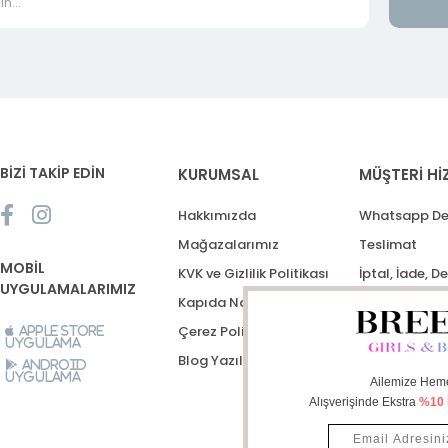
BİZİ TAKİP EDİN
KURUMSAL
MÜŞTERİ Hİ
Hakkımızda
Whatsapp De
Mağazalarımız
Teslimat
MOBİL
KVK ve Gizlilik Politikası
İptal, İade, D
UYGULAMALARIMIZ
Kapıda Nakit Ödeme
Destek Talep
Çerez Politikası
Apple Store
Uygulama
Blog Yazıları
Android
Uygulama