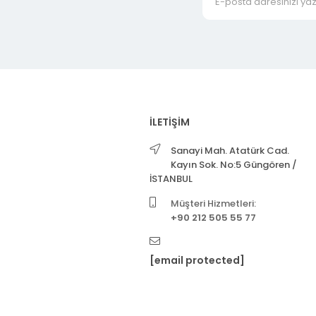
İLETİŞİM
Sanayi Mah. Atatürk Cad.
Kayın Sok. No:5 Güngören /
İSTANBUL
Müşteri Hizmetleri:
+90 212 505 55 77
[email protected]